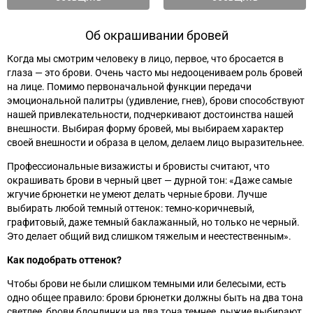
Об окрашивании бровей
Когда мы смотрим человеку в лицо, первое, что бросается в
глаза
—
это брови. Очень часто мы недооцениваем роль бровей
на лице. Помимо первоначальной функции передачи
эмоциональной палитры (удивление, гнев), брови способствуют
нашей привлекательности, подчеркивают достоинства нашей
внешности. Выбирая форму бровей, мы выбираем характер
своей внешности и образа в целом, делаем лицо выразительнее.
Профессиональные визажисты и бровисты считают, что
окрашивать брови в черный цвет
—
дурной тон:
«‎
Даже самые
жгучие брюнетки не умеют делать черные брови. Лучше
выбирать любой темный оттенок: темно-коричневый,
графитовый, даже темный баклажанный, но только не черный.
Это делает общий вид слишком тяжелым и неестественным
»‎
.
Как подобрать оттенок?
Чтобы брови не были слишком темными или белесыми, есть
одно общее правило: брови брюнетки должны быть на два тона
светлее, брови блондинки на два тона темнее, рыжие выбирают