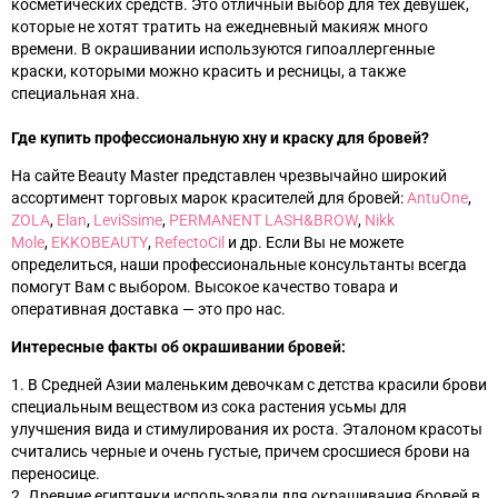
косметических средств. Это отличный выбор для тех девушек,
которые не хотят тратить на ежедневный макияж много
времени. В окрашивании используются гипоаллергенные
краски, которыми можно красить и ресницы, а также
специальная хна.
Где купить профессиональную хну и краску для бровей?
На сайте Beauty Master представлен чрезвычайно широкий
ассортимент торговых марок красителей для бровей:
AntuOne
,
ZOLA
,
Elan
,
LeviSsime
,
PERMANENT LASH&BROW
,
Nikk
Mole
,
EKKOBEAUTY
,
RefectoCil
и др. Если Вы не можете
определиться, наши профессиональные консультанты всегда
помогут Вам с выбором. Высокое качество товара и
оперативная доставка — это про нас.
Интересные факты об окрашивании бровей:
1. В Средней Азии маленьким девочкам с детства красили брови
специальным веществом из сока растения усьмы для
улучшения вида и стимулирования их роста. Эталоном красоты
считались черные и очень густые, причем сросшиеся брови на
переносице.
2. Древние египтянки использовали для окрашивания бровей в