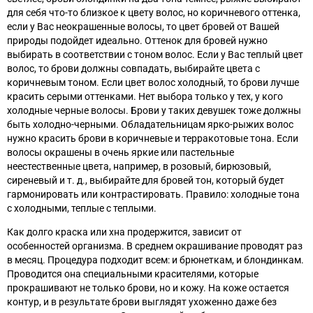
для себя что-то близкое к цвету волос, но коричневого оттенка,
если у Вас неокрашенные волосы, то цвет бровей от Вашей
природы подойдет идеально. Оттенок для бровей нужно
выбирать в соответствии с тоном волос. Если у Вас теплый цвет
волос, то брови должны совпадать, выбирайте цвета с
коричневым тоном. Если цвет волос холодный, то брови лучше
красить серыми оттенками. Нет выбора только у тех, у кого
холодные черные волосы. Брови у таких девушек тоже должны
быть холодно-черными. Обладательницам ярко-рыжих волос
нужно красить брови в коричневые и терракотовые тона. Если
волосы окрашены в очень яркие или пастельные
неестественные цвета, например, в розовый, бирюзовый,
сиреневый и т. д., выбирайте для бровей тон, который будет
гармонировать или контрастировать. Правило: холодные тона
с холодными, теплые с теплыми.
Как долго краска или хна продержится, зависит от
особенностей организма. В среднем окрашивание проводят раз
в месяц. Процедура подходит всем: и брюнеткам, и блондинкам.
Проводится она специальными красителями, которые
прокрашивают не только брови, но и кожу. На коже остается
контур, и в результате брови выглядят ухоженно даже без