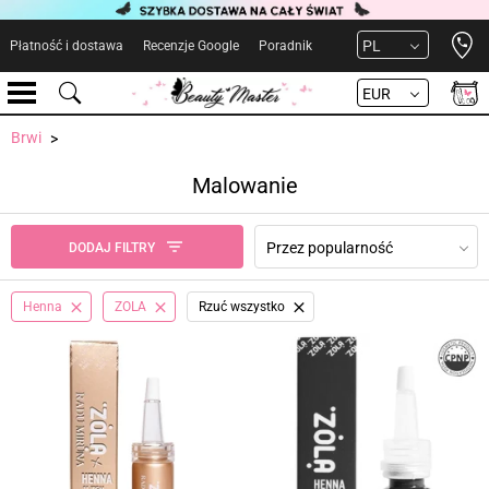
Open 
PL
Płatność i dostawa
Recenzje Google
Poradnik
EUR
Brwi
Malowanie
Przez popularność
DODAJ FILTRY
Henna
ZOLA
Rzuć wszystko