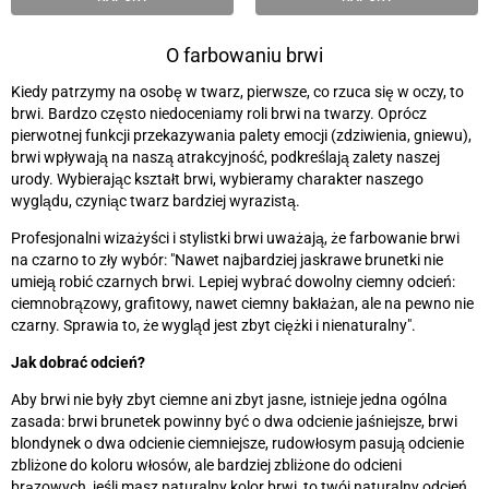
O farbowaniu brwi
Kiedy patrzymy na osobę w twarz, pierwsze, co rzuca się w oczy, to
brwi. Bardzo często niedoceniamy roli brwi na twarzy. Oprócz
pierwotnej funkcji przekazywania palety emocji (zdziwienia, gniewu),
brwi wpływają na naszą atrakcyjność, podkreślają zalety naszej
urody. Wybierając kształt brwi, wybieramy charakter naszego
wyglądu, czyniąc twarz bardziej wyrazistą.
Profesjonalni wizażyści i stylistki brwi uważają, że farbowanie brwi
na czarno to zły wybór: "Nawet najbardziej jaskrawe brunetki nie
umieją robić czarnych brwi. Lepiej wybrać dowolny ciemny odcień:
ciemnobrązowy, grafitowy, nawet ciemny bakłażan, ale na pewno nie
czarny. Sprawia to, że wygląd jest zbyt ciężki i nienaturalny".
Jak dobrać odcień?
Aby brwi nie były zbyt ciemne ani zbyt jasne, istnieje jedna ogólna
zasada: brwi brunetek powinny być o dwa odcienie jaśniejsze, brwi
blondynek o dwa odcienie ciemniejsze, rudowłosym pasują odcienie
zbliżone do koloru włosów, ale bardziej zbliżone do odcieni
brązowych, jeśli masz naturalny kolor brwi, to twój naturalny odcień