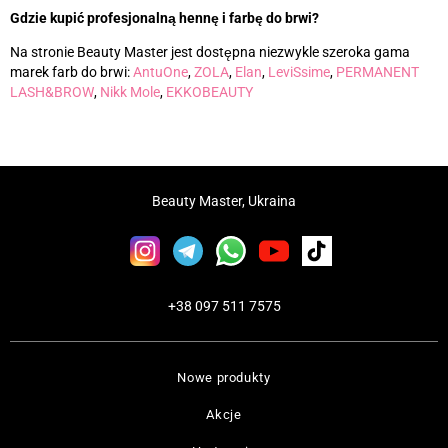
Gdzie kupić profesjonalną hennę i farbę do brwi?
Na stronie Beauty Master jest dostępna niezwykle szeroka gama
marek farb do brwi:
AntuOne
,
ZOLA
,
Elan
,
LeviSsime
,
PERMANENT
LASH&BROW
,
Nikk Mole
,
EKKOBEAUTY
Beauty Master, Ukraina
+38 097 511 7575
Nowe produkty
Akcje