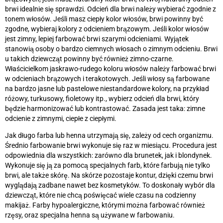
brwi idealnie się sprawdzi. Odcień dla brwi należy wybierać zgodnie z
tonem włosów. Jeśli masz ciepły kolor włosów, brwi powinny być
zgodne, wybieraj kolory z odcieniem brązowym. Jeśli kolor włosów
jest zimny, lepiej farbować brwi szarymi odcieniami. Wyjątek
stanowią osoby o bardzo ciemnych włosach o zimnym odcieniu. Brwi
u takich dziewcząt powinny być również zimno-czarne.
Właścicielkom jaskrawo-rudego koloru włosów należy farbować brwi
w odcieniach brązowych i terakotowych. Jeśli włosy są farbowane
na bardzo jasne lub pastelowe niestandardowe kolory, na przykład
różowy, turkusowy, fioletowy itp., wybierz odcień dla brwi, który
będzie harmonizować lub kontrastować. Zasada jest taka: zimne
odcienie z zimnymi, ciepłe z ciepłymi.
Jak długo farba lub henna utrzymają się, zależy od cech organizmu.
Średnio farbowanie brwi wykonuje się raz w miesiącu. Procedura jest
odpowiednia dla wszystkich: zarówno dla brunetek, jak i blondynek.
Wykonuje się ją za pomocą specjalnych farb, które farbują nie tylko
brwi, ale także skórę. Na skórze pozostaje kontur, dzięki czemu brwi
wyglądają zadbane nawet bez kosmetyków. To doskonały wybór dla
dziewcząt, które nie chcą poświęcać wiele czasu na codzienny
makijaż. Farby hypoalergiczne, którymi można farbować również
rzęsy, oraz specjalna henna są używane w farbowaniu.