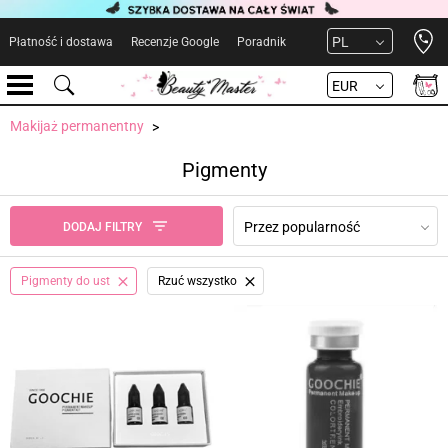
Open 
PL
Płatność i dostawa
Recenzje Google
Poradnik
EUR
Makijaż permanentny
Pigmenty
Przez popularność
DODAJ FILTRY
Pigmenty do ust
Rzuć wszystko