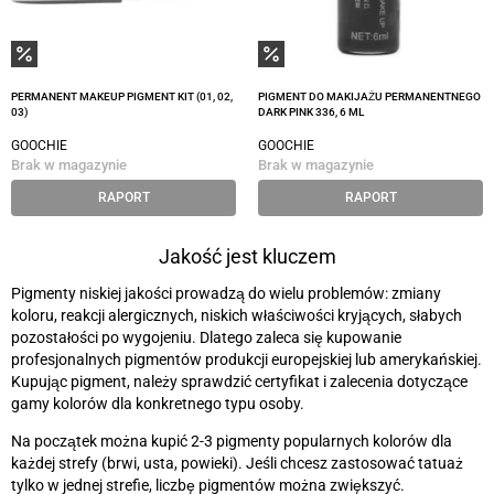
PERMANENT MAKEUP PIGMENT KIT (01, 02,
PIGMENT DO MAKIJAŻU PERMANENTNEGO
03)
DARK PINK 336, 6 ML
GOOCHIE
GOOCHIE
Brak w magazynie
Brak w magazynie
RAPORT
RAPORT
Jakość jest kluczem
Pigmenty niskiej jakości prowadzą do wielu problemów: zmiany
koloru, reakcji alergicznych, niskich właściwości kryjących, słabych
pozostałości po wygojeniu. Dlatego zaleca się kupowanie
profesjonalnych pigmentów produkcji europejskiej lub amerykańskiej.
Kupując pigment, należy sprawdzić certyfikat i zalecenia dotyczące
gamy kolorów dla konkretnego typu osoby.
Na początek można kupić 2-3 pigmenty popularnych kolorów dla
każdej strefy (brwi, usta, powieki). Jeśli chcesz zastosować tatuaż
tylko w jednej strefie, liczbę pigmentów można zwiększyć.