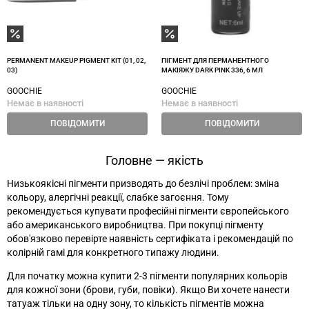
PERMANENT MAKEUP PIGMENT KIT (01, 02,
ПІГМЕНТ ДЛЯ ПЕРМАНЕНТНОГО
03)
МАКІЯЖУ DARK PINK 336, 6 МЛ
GOOCHIE
GOOCHIE
Немає в наявності
Немає в наявності
ПОВІДОМИТИ
ПОВІДОМИТИ
Головне — якість
Низькоякісні пігменти призводять до безлічі проблем: зміна
кольору, алергічні реакції, слабке загоєння. Тому
рекомендується купувати професійні пігменти європейського
або американського виробництва. При покупці пігменту
обов'язково перевірте наявність сертифіката і рекомендацій по
колірній гамі для конкретного типажу людини.
Для початку можна купити 2-3 пігменти популярних кольорів
для кожної зони (брови, губи, повіки). Якщо Ви хочете нанести
татуаж тільки на одну зону, то кількість пігментів можна