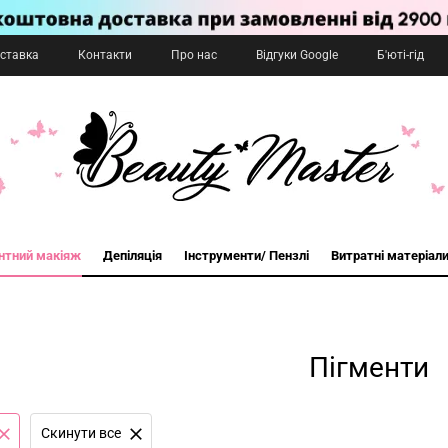
оставка
Контакти
Про нас
Відгуки Google
Б'юті-гід
нтний макіяж
Депіляція
Інструменти/ Пензлі
Витратні матеріал
Пігменти
Cкинути все