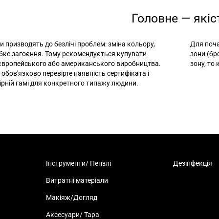
Головне — якіс
и призводять до безлічі проблем: зміна кольору,
Для поча
лабке загоєння. Тому рекомендується купувати
зони (бр
 європейського або американського виробництва.
зону, то
 обов'язково перевірте наявність сертифіката і
ірній гамі для конкретного типажу людини.
Інструменти/ Пензлі
Дезінфекція
Витратні матеріали
Макіяж/Догляд
Аксесуари/ Тара