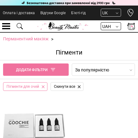
Open 
UK
Оплата і доставка
Відгуки Google
Б'юті-гід
UAH
Перманентний макіяж
Пігменти
За популярністю
ДОДАТИ ФІЛЬТРИ
Пігменти для очей
Cкинути все