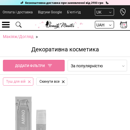
Open 
UK
Оплата і доставка
Відгуки Google
Б'юті-гід
UAH
Макіяж/Догляд
Декоративна косметика
За популярністю
ДОДАТИ ФІЛЬТРИ
Туш для вій
Cкинути все