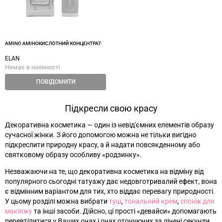
AMINO АМІНОКИСЛОТНИЙ КОНЦЕНТРАТ
ELAN
Немає в наявності
ПОВІДОМИТИ
Підкресли свою красу
Декоративна косметика
—
один із невід'ємних елементів образу
сучасної жінки. З його допомогою можна не тільки вигідно
підкреслити природну красу, а й надати повсякденному або
святковому образу особливу «родзинку».
Незважаючи на те, що декоративна косметика на відміну від
популярного сьогодні татуажу дає недовготривалий ефект, вона
є відмінним варіантом для тих, хто віддає перевагу природності.
У цьому розділі можна вибрати
туш
,
тональний крем
,
спонж для
макіяжу
та інші засоби. Дійсно, ці прості «девайси» допомагають
перевтілитися у Ваших очах і очах оточуючих за лічені секунди.