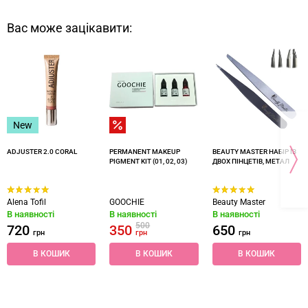
Вас може зацікавити:
New
ADJUSTER 2.0 CORAL
PERMANENT MAKEUP
BEAUTY MASTER НАБІР ІЗ
PIGMENT KIT (01, 02, 03)
ДВОХ ПІНЦЕТІВ, МЕТАЛ
Alena Tofil
GOOCHIE
Beauty Master
В наявності
В наявності
В наявності
500
720
350
650
грн
грн
грн
В КОШИК
В КОШИК
В КОШИК