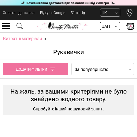
Open 
UK
Оплата і доставка
Відгуки Google
Б'юті-гід
UAH
Витратні матеріали
Рукавички
За популярністю
ДОДАТИ ФІЛЬТРИ
На жаль, за вашими критеріями не було
знайдено жодного товару.
Спробуйте інший пошуковий запит.