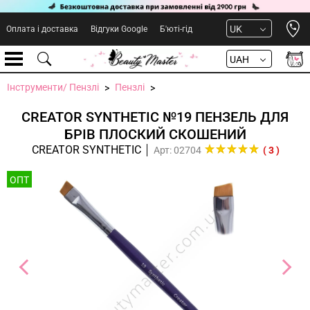
Open 
UK
Оплата і доставка
Відгуки Google
Б'юті-гід
UAH
Інструменти/ Пензлі
Пензлі
CREATOR SYNTHETIC №19 ПЕНЗЕЛЬ ДЛЯ
БРІВ ПЛОСКИЙ СКОШЕНИЙ
CREATOR SYNTHETIC
Арт: 02704
( 3 )
ОПТ