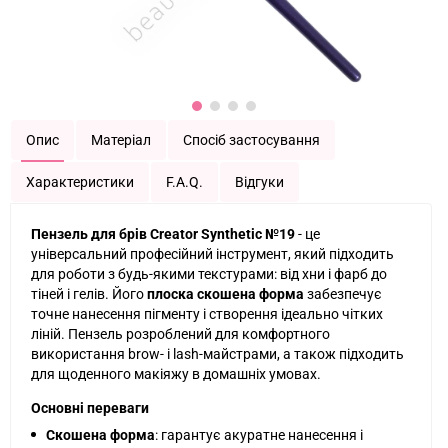
Опис
Матеріал
Спосіб застосування
Характеристики
F.A.Q.
Відгуки
Пензель для брів Creator Synthetic №19
- це
універсальний професійний інструмент, який підходить
для роботи з будь-якими текстурами: від хни і фарб до
тіней і гелів. Його
плоска скошена форма
забезпечує
точне нанесення пігменту і створення ідеально чітких
ліній. Пензель розроблений для комфортного
використання brow- і lash-майстрами, а також підходить
для щоденного макіяжу в домашніх умовах.
Основні переваги
Скошена форма
: гарантує акуратне нанесення і