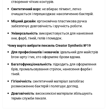
створення чітких контурів.
Синтетичний ворс
: не вбирає пігмент, легко
очищається і перешкоджає накопиченню бактерій.
Міцний дизайн
: ергономічна пластикова ручка
забезпечує довговічність і зручність роботи.
Універсальність
: використовується для нанесення
хни, фарб, тіней, гелів і помадок.
Чому варто вибрати пензель Creator Synthetic №19
Для професіоналів і новачків
: ідеальний для майстрів
brow-арту і тих, хто оформляє брови вдома.
Багатофункціональність
: підходить для оформлення
брів, промальовування стрілок, нанесення фарби і
тіней.
Гігієнічність
: синтетичний матеріал запобігає
розмноженню бактерій і полегшує догляд.
Довговічність
: високоякісні матеріали збільшують
термін служби пензля.