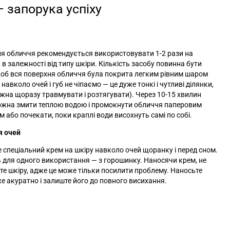
 запорука успіху
я обличчя рекомендується використовувати 1-2 рази на
 в залежності від типу шкіри. Кількість засобу повинна бути
об вся поверхня обличчя була покрита легким рівним шаром
 навколо очей і губ не чіпаємо
—
це дуже тонкі і чутливі ділянки,
ожна щоразу травмувати і розтягувати). Через 10-15 хвилин
ожна змити теплою водою і промокнути обличчя паперовим
 або почекати, поки краплі води висохнуть самі по собі.
я очей
 спеціальний крем на шкіру навколо очей щоранку і перед сном.
ь для одного використання
— з
горошинку. Наносячи крем, не
те шкіру, адже це може тільки посилити проблему. Наносьте
же акуратно і залиште його до повного висихання.