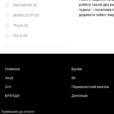
робити також два ра
OKIS BROW
(0)
чудеса
—
посилювати
додавати сяйво і ви
SKINSCULPT
(0)
Thuya
(0)
ZOLA
(0)
Новинки
Брови
Акції
Вії
Опт
Перманентний макіяж
БРЕНДИ
Депіляція
Приймаємо до оплати