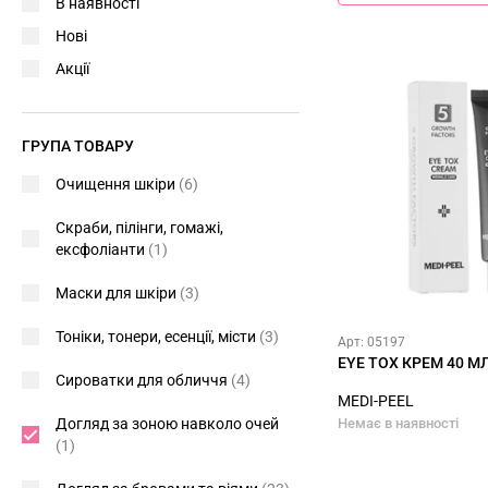
В наявності
Нові
Акції
ГРУПА ТОВАРУ
Очищення шкіри
(6)
Скраби, пілінги, гомажі,
ексфоліанти
(1)
Маски для шкіри
(3)
Тоніки, тонери, есенції, місти
(3)
Арт: 05197
EYE TOX КРЕМ 40 М
Сироватки для обличчя
(4)
MEDI-PEEL
Догляд за зоною навколо очей
Немає в наявності
(1)