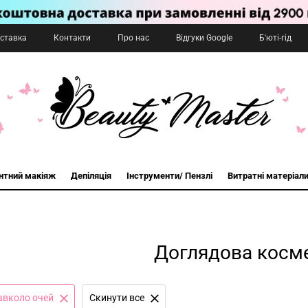
оставка
Контакти
Про нас
Відгуки Google
Б'юті-гід
нтний макіяж
Депіляція
Інструменти/ Пензлі
Витратні матеріал
Доглядова косм
авколо очей
Cкинути все