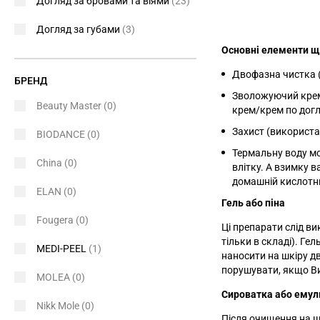
Догляд за бровами та віями
(23)
Догляд за губами
(3)
Основні елементи щ
Двофазна чистка (
БРЕНД
Зволожуючий крем
Beauty Master
(0)
крем/крем по догл
Захист (використа
BIODANCE
(0)
Термальну воду м
China
(0)
влітку. А взимку в
домашній кислотни
ELAN
(0)
Гель або піна
Fougera
(0)
Ці препарати слід в
тільки в складі). Гел
MEDI-PEEL
(1)
наносити на шкіру дв
порушувати, якщо Ви
MOLEA
(0)
Сироватка або емул
Nikk Mole
(0)
Після очищення на ш