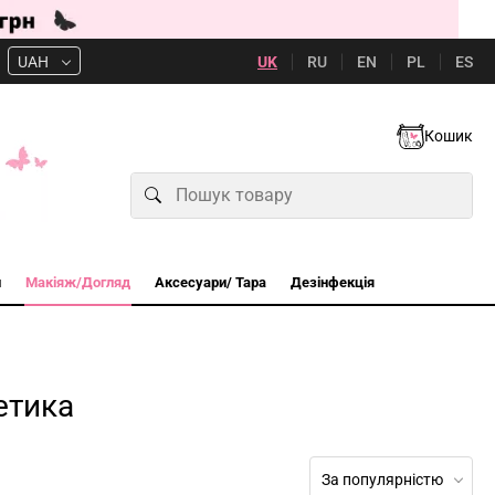
UK
RU
EN
PL
ES
UAH
Кошик
и
Макіяж/Догляд
Аксесуари/ Тара
Дезінфекція
етика
За популярністю