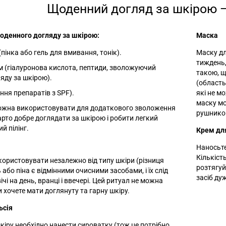
Щоденний догляд за шкірою —
оденного догляду за шкірою:
Маска
пінка або гель для вмивання, тонік).
Маску дл
тиждень,
 (гіалуронова кислота, пептиди, зволожуючий
такою, щ
яду за шкірою).
(область
ння препаратів з SPF).
які не м
маску м
ожна використовувати для додаткового зволоження
рушником
арто добре доглядати за шкірою і робити легкий
й пілінг.
Крем дл
Наносьте
Кількіст
икористовувати незалежно від типу шкіри (різниця
розтягуй
ь або піна є відмінними очисними засобами, і їх слід
засіб ду
ічі на день, вранці і ввечері. Цей ритуал не можна
 хочете мати доглянуту та гарну шкіру.
ьсія
кіру необхідно нанести сироватку (тож це потрібно