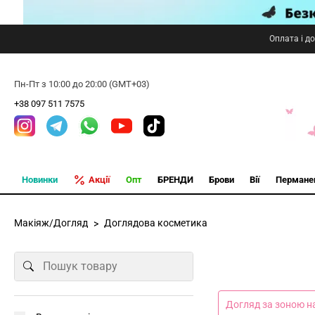
Оплата і д
Пн-Пт з 10:00 до 20:00 (GMT+03)
+38 097 511 7575
Новинки
Акції
Опт
БРЕНДИ
Брови
Вії
Пермане
Макіяж/Догляд
Доглядова косметика
Догляд за зоною н