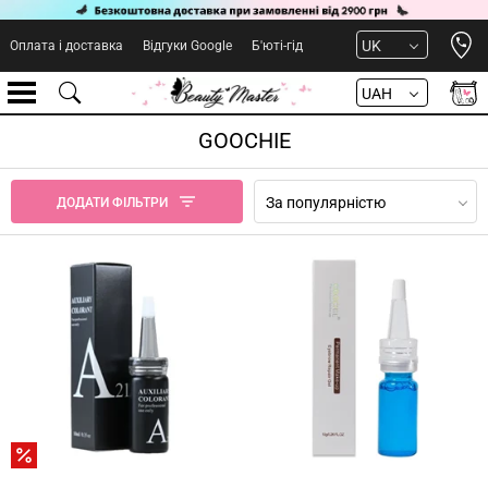
Open 
UK
Оплата і доставка
Відгуки Google
Б'юті-гід
UAH
GOOCHIE
За популярністю
ДОДАТИ ФІЛЬТРИ