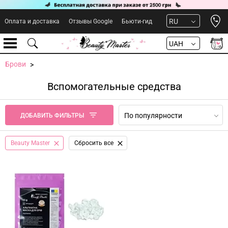
Open 
RU
Оплата и доставка
Отзывы Google
Бьюти-гид
UAH
Брови
Вспомогательные средства
По популярности
ДОБАВИТЬ ФИЛЬТРЫ
Beauty Master
Сбросить все