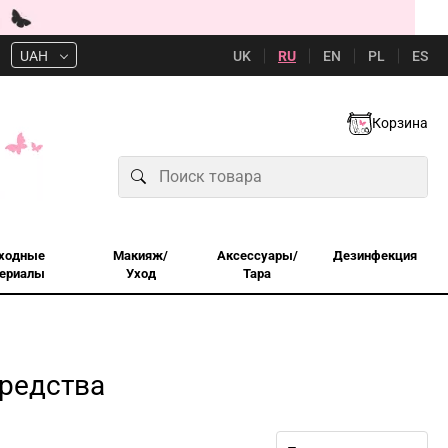
UK
RU
EN
PL
ES
UAH
Корзина
ходные
Макияж/
Аксессуары/
Дезинфекция
ериалы
Уход
Тара
редства