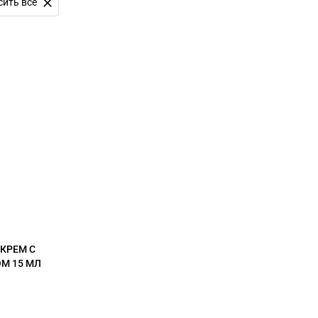
сить все
КРЕМ С
М 15 МЛ