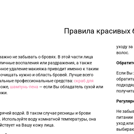
Правила красивых 
уходу за
волос.
ажно не забывать о бровях. В этой части лица
зличные воспаления или раздражения, а также
Обратит
енное удаление макияжа приводит именно к таким
Если Вы 
очищать нужно и область бровей. Лучше всего
обратить
альные профессиональные средства:
скраб для
подходящ
коже,
шампунь-пена
—
если Вы обладатель сухой или
получить
ожи.
Регуляр
Не забыв
рячей водой. В таком случае ресницы и брови
питании
. Используйте воду комнатной температуры, она
уход ил
йствует на Вашу кожу лица.
выбираю