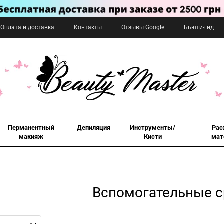
Оплата и доставка
Контакты
Отзывы Google
Бьюти-гид
Перманентный
Депиляция
Инструменты/
Рас
макияж
Кисти
мат
Вспомогательные с