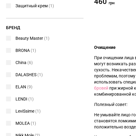
460
грн
Защитный крем
(1)
БРЕНД
Beauty Master
(1)
Очищение
BRONA
(1)
При очищении лица в
China
(6)
могут возникать ра
сухость. Некачеств
DALASHES
(1)
проблемам, поэтому 
использовать специ
ELAN
(9)
бровей
при жирной 
комбинированной к
LENDI
(1)
Полезный совет:
LeviSsime
(1)
Не умывайте лицо го
становятся ломкими
MOLEA
(1)
положительно возде
Nikk Mole
(2)