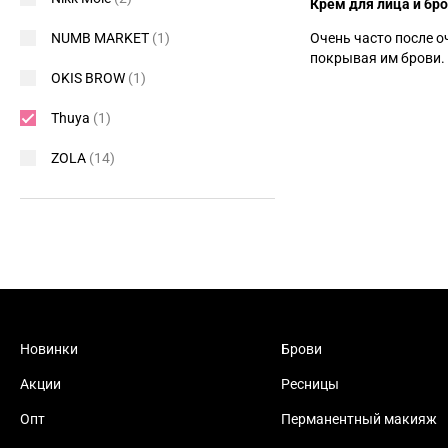
Крем для лица и бр
NUMB MARKET
(1)
Очень часто после о
покрывая им брови.
OKIS BROW
(1)
Thuya
(1)
ZOLA
(14)
Новинки
Брови
Акции
Ресницы
Опт
Перманентный макияж