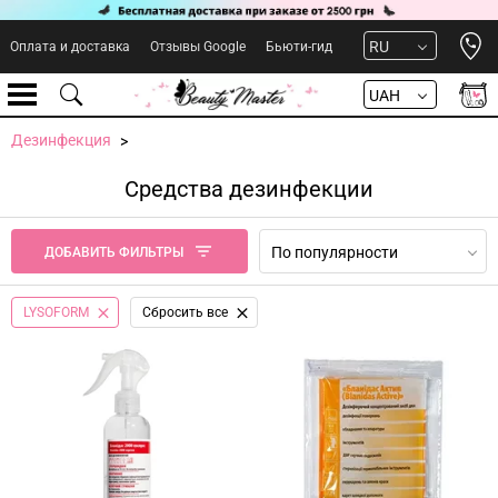
Open 
RU
Оплата и доставка
Отзывы Google
Бьюти-гид
UAH
Дезинфекция
Средства дезинфекции
По популярности
ДОБАВИТЬ ФИЛЬТРЫ
LYSOFORM
Сбросить все