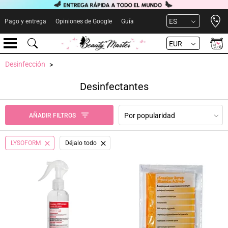
Open 
ES
Pago y entrega
Opiniones de Google
Guía
EUR
Desinfección
Desinfectantes
Por popularidad
AÑADIR FILTROS
LYSOFORM
Déjalo todo