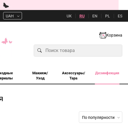
UK
RU
EN
PL
ES
UAH
Корзина
ходные
Макияж/
Аксессуары/
Дезинфекция
ериалы
Уход
Тара
я
По популярности