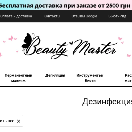
Оплата и доставка
Контакты
Отзывы Google
Бьюти-гид
Перманентный
Депиляция
Инструменты/
Рас
макияж
Кисти
мат
Дезинфекци
ить все