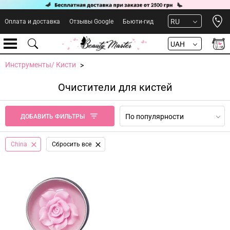
Open 
RU
Оплата и доставка
Отзывы Google
Бьюти-гид
UAH
Инструменты/ Кисти
Очистители для кистей
По популярности
ДОБАВИТЬ ФИЛЬТРЫ
China
Сбросить все