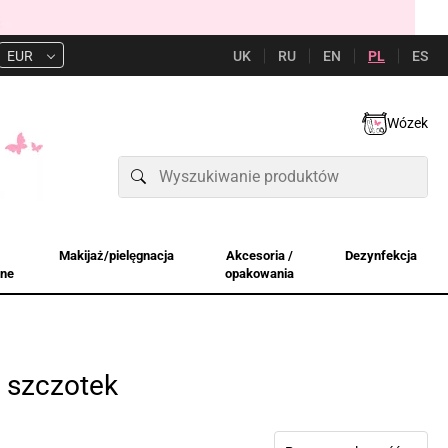
UK
RU
EN
PL
ES
EUR
Wózek
Makijaż/pielęgnacja
Akcesoria /
Dezynfekcja
jne
opakowania
 szczotek