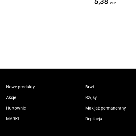
5,38
eur
Nowe produkty
Brwi
Akcje
Rzęsy
Hurtownie
Makijaż permanentny
MARKI
Depilacja