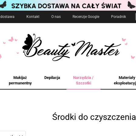
i dostawa
Kontakt
O nas
Recenzje Google
Poradnik
Makijaż
Depilacja
Narzędzia /
Materiały
permanentny
Szczotki
eksploatacy
Środki do czyszczenia