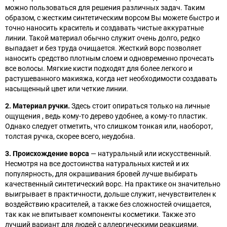
можно пользоваться для решения различных задач. Таким
образом, с жестким синтетическим ворсом Вы можете быстро и
точно наносить краситель и создавать чистые аккуратные
линии. Такой материал обычно служит очень долго, редко
выпадает и без труда очищается. Жесткий ворс позволяет
наносить средство плотным слоем и одновременно прочесать
все волосы. Мягкие кисти подходят для более легкого и
растушеванного макияжа, когда нет необходимости создавать
насыщенный цвет или четкие линии.
2. Материал ручки.
Здесь стоит опираться только на личные
ощущения , ведь кому-то дерево удобнее, а кому-то пластик.
Однако следует отметить, что слишком тонкая или, наоборот,
толстая ручка, скорее всего, неудобна.
3. Происхождение ворса
— натуральный или искусственный.
Несмотря на все достоинства натуральных кистей и их
популярность, для окрашивания бровей лучше выбирать
качественный синтетический ворс. На практике он значительно
выигрывает в практичности, дольше служит, нечувствителен к
воздействию красителей, а также без сложностей очищается,
так как не впитывает компоненты косметики. Также это
лучший вариант для людей с аллергическими реакциями.