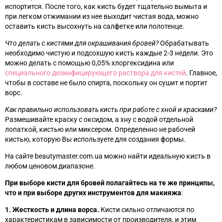
испортится. После того, как кисть будет тщательно вымыта и
при легком отжимании из нее выходит чистая вода, можно
оставить кисть высохнуть на салфетке или полотенце.
Что делать с кистями для окрашивания бровей?
Обрабатывать
необходимо чистую и подсохшую кисть каждые 2-3 недели. Это
можно делать с помощью 0,05% хлоргексидина или
специального дезинфицирующего раствора для кистей
. Главное,
чтобы в составе не было спирта, поскольку он сушит и портит
ворс.
Как правильно использовать кисть при работе с хной и красками?
Размешивайте краску с оксидом, а хну с водой отдельной
лопаткой, кистью или миксером. Определенно не рабочей
кистью, которую Вы используете для создания формы.
На сайте beautymaster.com.ua можно найти идеальную кисть в
любом ценовом диапазоне.
При выборе кисти для бровей полагайтесь на те же принципы,
что и при выборе других инструментов для макияжа
:
1. Жесткость и длина ворса.
Кисти сильно отличаются по
характеристикам в зависимости от производителя, и этим