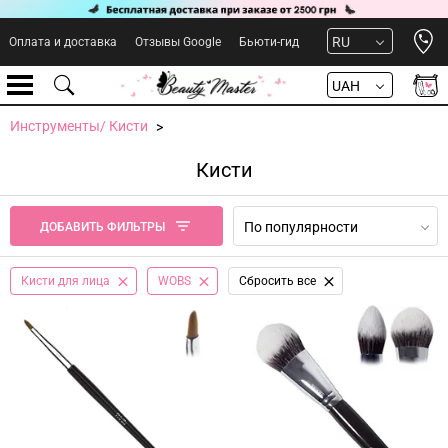
Open 
RU
Оплата и доставка
Отзывы Google
Бьюти-гид
UAH
Инструменты/ Кисти
Кисти
По популярности
ДОБАВИТЬ ФИЛЬТРЫ
Кисти для лица
WOBS
Сбросить все