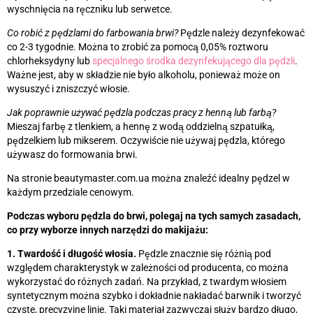
wyschnięcia na ręczniku lub serwetce.
Co robić z pędzlami do farbowania brwi?
Pędzle należy dezynfekować
co 2-3 tygodnie. Można to zrobić za pomocą 0,05% roztworu
chlorheksydyny lub
specjalnego środka dezynfekującego dla pędzli
.
Ważne jest, aby w składzie nie było alkoholu, ponieważ może on
wysuszyć i zniszczyć włosie.
Jak poprawnie używać pędzla podczas pracy z henną lub farbą?
Mieszaj farbę z tlenkiem, a hennę z wodą oddzielną szpatułką,
pędzelkiem lub mikserem. Oczywiście nie używaj pędzla, którego
używasz do formowania brwi.
Na stronie beautymaster.com.ua można znaleźć idealny pędzel w
każdym przedziale cenowym.
Podczas wyboru pędzla do brwi, polegaj na tych samych zasadach,
co przy wyborze innych narzędzi do makijażu:
1. Twardość i długość włosia.
Pędzle znacznie się różnią pod
względem charakterystyk w zależności od producenta, co można
wykorzystać do różnych zadań. Na przykład, z twardym włosiem
syntetycznym można szybko i dokładnie nakładać barwnik i tworzyć
czyste, precyzyjne linie. Taki materiał zazwyczaj służy bardzo długo,