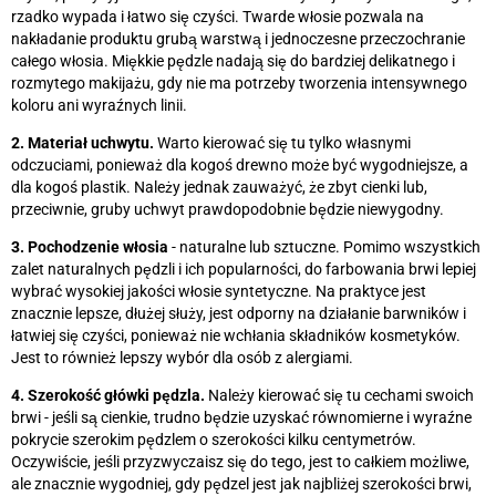
rzadko wypada i łatwo się czyści. Twarde włosie pozwala na
nakładanie produktu grubą warstwą i jednoczesne przeczochranie
całego włosia. Miękkie pędzle nadają się do bardziej delikatnego i
rozmytego makijażu, gdy nie ma potrzeby tworzenia intensywnego
koloru ani wyraźnych linii.
2. Materiał uchwytu.
Warto kierować się tu tylko własnymi
odczuciami, ponieważ dla kogoś drewno może być wygodniejsze, a
dla kogoś plastik. Należy jednak zauważyć, że zbyt cienki lub,
przeciwnie, gruby uchwyt prawdopodobnie będzie niewygodny.
3. Pochodzenie włosia
- naturalne lub sztuczne. Pomimo wszystkich
zalet naturalnych pędzli i ich popularności, do farbowania brwi lepiej
wybrać wysokiej jakości włosie syntetyczne. Na praktyce jest
znacznie lepsze, dłużej służy, jest odporny na działanie barwników i
łatwiej się czyści, ponieważ nie wchłania składników kosmetyków.
Jest to również lepszy wybór dla osób z alergiami.
4. Szerokość główki pędzla.
Należy kierować się tu cechami swoich
brwi - jeśli są cienkie, trudno będzie uzyskać równomierne i wyraźne
pokrycie szerokim pędzlem o szerokości kilku centymetrów.
Oczywiście, jeśli przyzwyczaisz się do tego, jest to całkiem możliwe,
ale znacznie wygodniej, gdy pędzel jest jak najbliżej szerokości brwi,