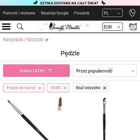
Open 
PL
Płatność i dostawa
Recenzje Google
Poradnik
EUR
Narzędzia / Szczotki
Pędzle
Przez popularność
DODAJ FILTRY
Pędzle do twarzy
WOBS
Rzuć wszystko