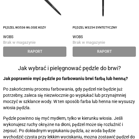
PĘDZEL W3536 WŁOSIE KOZY
PĘDZEL W3254 SYNTETYCZNY
WOBS
WOBS
Brak w magazynie
Brak w magazynie
RAPORT
RAPORT
Jak wybrać i pielęgnować pędzle do brwi?
Jak poprawnie myć pędzle po farbowaniu brwi farbą lub henną?
Po zakończeniu procesu farbowania, gdy pędzel nie będzie już
potrzebny, zaleca się niezwłocznie go wypłukać lub przynajmniej
moczyć w szklance wody. W ten sposób farba lub henna nie wysuszy
włosia pędzla.
Pędzle powinno się myć mydłem, tylko w kierunku włosia. Jeśli
wykonujesz ruchy okrężne na dłoni, pędzel może się rozluźnić i
zepsuć. Po dokładnym wypłukaniu pędzla, aż woda będzie
wychodzić czysta przy lekkim wyciskaniu, można zostawić pędzel do