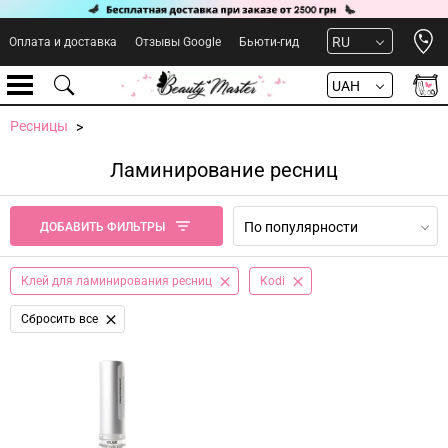
Open 
RU
Оплата и доставка
Отзывы Google
Бьюти-гид
UAH
Ресницы
Ламинирование ресниц
По популярности
ДОБАВИТЬ ФИЛЬТРЫ
Клей для ламинирования ресниц
Kodi
Сбросить все