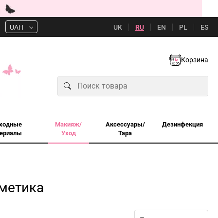
UK
RU
EN
PL
ES
UAH
Корзина
ходные
Макияж/
Аксессуары/
Дезинфекция
ериалы
Уход
Тара
метика