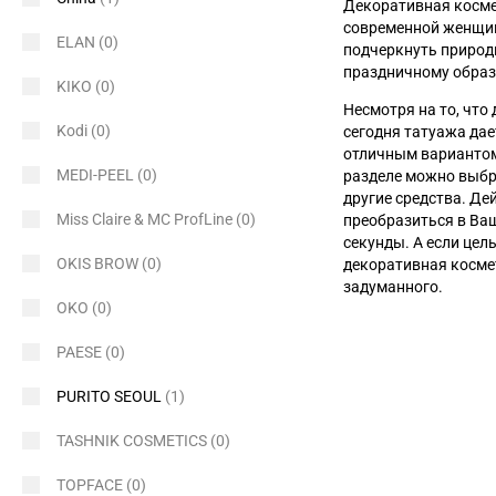
Декоративная косм
современной женщин
ELAN
(0)
подчеркнуть природн
праздничному образ
KIKO
(0)
Несмотря на то, что
Kodi
(0)
сегодня татуажа дае
отличным вариантом 
MEDI-PEEL
(0)
разделе можно выб
другие средства. Де
Miss Claire & MC ProfLine
(0)
преобразиться в Ва
секунды. А если цел
OKIS BROW
(0)
декоративная косме
задуманного.
OKO
(0)
PAESE
(0)
PURITO SEOUL
(1)
TASHNIK COSMETICS
(0)
TOPFACE
(0)