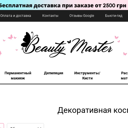
Оплата и доставка
Контакты
Отзывы Google
Бьюти-гид
Перманентный
Депиляция
Инструменты/
Рас
макияж
Кисти
мат
Декоративная кос