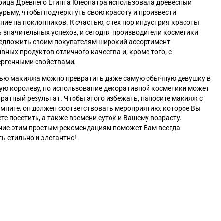
рица Древнего Египта Клеопатра использовала древесный
сурьму, чтобы подчеркнуть свою красоту и произвести
ние на поклонников. К счастью, с тех пор индустрия красоты
 значительных успехов, и сегодня производители косметики
редложить своим покупателям широкий ассортимент
вных продуктов отличного качества и, кроме того, с
ергенными свойствами.
ью макияжа можно превратить даже самую обычную девушку в
ую королеву, но использование декоративной косметики может
братный результат. Чтобы этого избежать, наносите макияж с
мните, он должен соответствовать мероприятию, которое Вы
те посетить, а также времени суток и Вашему возрасту.
ние этим простым рекомендациям поможет Вам всегда
ь стильно и элегантно!