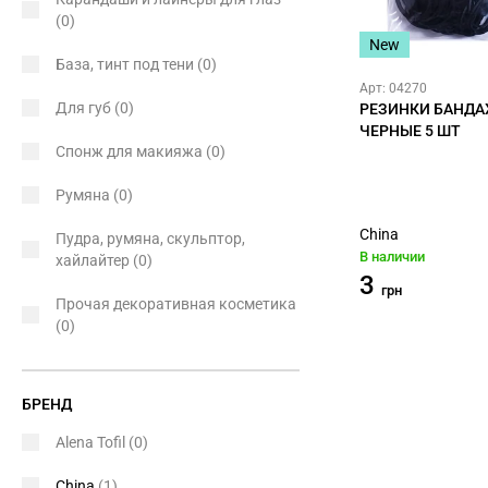
(0)
New
База, тинт под тени
(0)
Арт: 04270
Для губ
(0)
РЕЗИНКИ БАНД
ЧЕРНЫЕ 5 ШТ
Спонж для макияжа
(0)
Румяна
(0)
China
Пудра, румяна, скульптор,
В наличии
хайлайтер
(0)
3
грн
Прочая декоративная косметика
(0)
БРЕНД
Alena Tofil
(0)
China
(1)