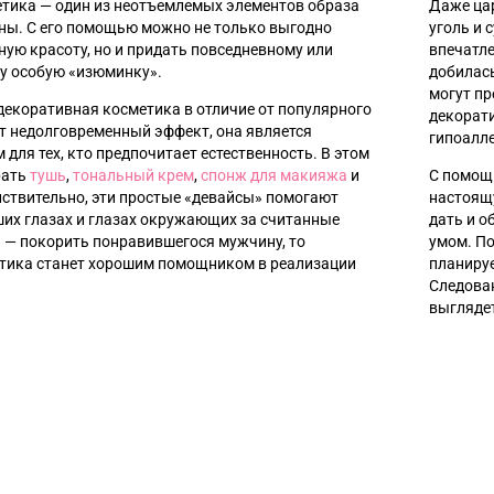
етика
—
один из неотъемлемых элементов образа
Даже ца
ы. С его помощью можно не только выгодно
уголь и 
ую красоту, но и придать повседневному или
впечатле
у особую «изюминку».
добилась
могут п
 декоративная косметика в отличие от популярного
декорати
т недолговременный эффект, она является
гипоалл
для тех, кто предпочитает естественность. В этом
рать
тушь
,
тональный крем
,
спонж для макияжа
и
С помощ
йствительно, эти простые «девайсы» помогают
настоящ
ших глазах и глазах окружающих за считанные
дать и о
ь
—
покорить понравившегося мужчину, то
умом. По
тика станет хорошим помощником в реализации
планируе
Следова
выглядет