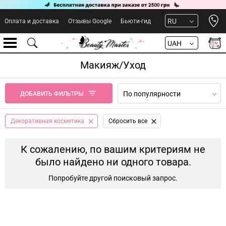
Open 
RU
Оплата и доставка
Отзывы Google
Бьюти-гид
UAH
Макияж/Уход
По популярности
ДОБАВИТЬ ФИЛЬТРЫ
Декоративная косметика
Сбросить все
К сожалению, по вашим критериям не
было найдено ни одного товара.
Попробуйте другой поисковый запрос.