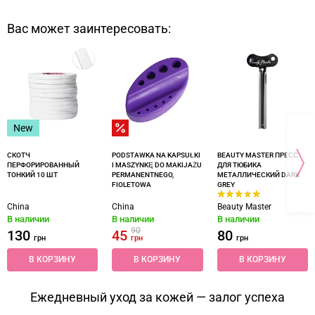
Вас может заинтересовать:
New
СКОТЧ
PODSTAWKA NA KAPSUŁKI
BEAUTY MASTER ПРЕСС
ПЕРФОРИРОВАННЫЙ
I MASZYNKĘ DO MAKIJAŻU
ДЛЯ ТЮБИКА
ТОНКИЙ 10 ШТ
PERMANENTNEGO,
МЕТАЛЛИЧЕСКИЙ DARK
FIOLETOWA
GREY
China
China
Beauty Master
В наличии
В наличии
В наличии
90
130
45
80
грн
грн
грн
В КОРЗИНУ
В КОРЗИНУ
В КОРЗИНУ
Ежедневный уход за кожей — залог успеха