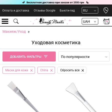
Open 
RU
Оплата и доставка
Отзывы Google
Бьюти-гид
UAH
Макияж/Уход
Уходовая косметика
По популярности
ДОБАВИТЬ ФИЛЬТРЫ
Маски для кожи
China
Сбросить все