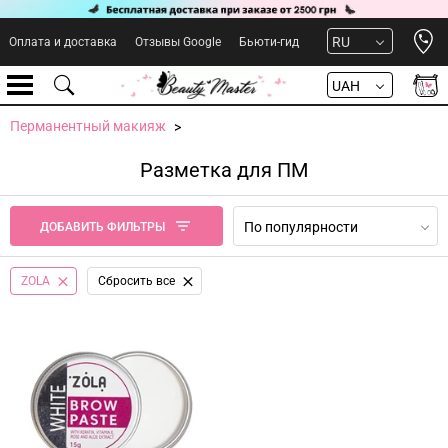
Open 
RU
Оплата и доставка
Отзывы Google
Бьюти-гид
UAH
Перманентный макияж
Разметка для ПМ
По популярности
ДОБАВИТЬ ФИЛЬТРЫ
ZOLA
Сбросить все