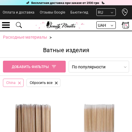
Open 
RU
Оплата и доставка
Отзывы Google
Бьюти-гид
UAH
Расходные материалы
Ватные изделия
По популярности
ДОБАВИТЬ ФИЛЬТРЫ
China
Сбросить все