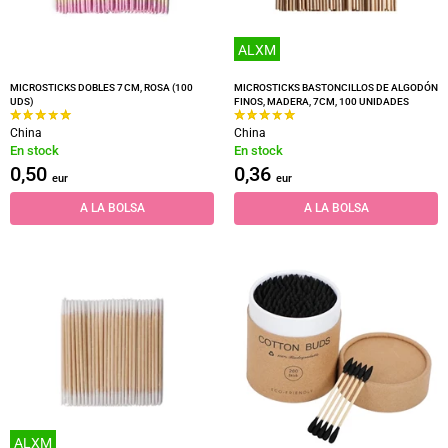
ALXM
MICROSTICKS DOBLES 7 CM, ROSA (100
MICROSTICKS BASTONCILLOS DE ALGODÓN
UDS)
FINOS, MADERA, 7CM, 100 UNIDADES
China
China
En stock
En stock
0,50
0,36
eur
eur
A LA BOLSA
A LA BOLSA
ALXM