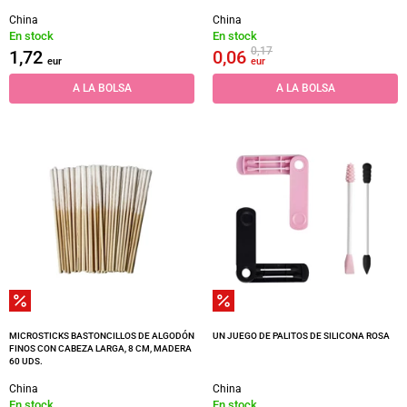
China
China
En stock
En stock
0,17
1,72
0,06
eur
eur
A LA BOLSA
A LA BOLSA
MICROSTICKS BASTONCILLOS DE ALGODÓN
UN JUEGO DE PALITOS DE SILICONA ROSA
FINOS CON CABEZA LARGA, 8 CM, MADERA
60 UDS.
China
China
En stock
En stock