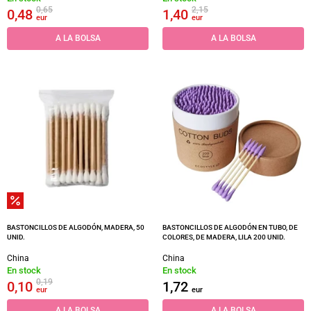
0,65
2,15
0,48
1,40
eur
eur
A LA BOLSA
A LA BOLSA
BASTONCILLOS DE ALGODÓN, MADERA, 50
BASTONCILLOS DE ALGODÓN EN TUBO, DE
UNID.
COLORES, DE MADERA, LILA 200 UNID.
China
China
En stock
En stock
0,19
0,10
1,72
eur
eur
A LA BOLSA
A LA BOLSA