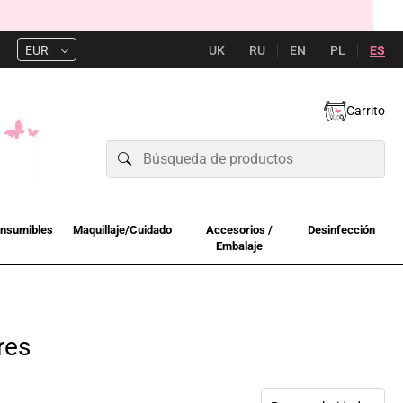
UK
RU
EN
PL
ES
EUR
Carrito
nsumibles
Maquillaje/Cuidado
Accesorios /
Desinfección
Embalaje
res