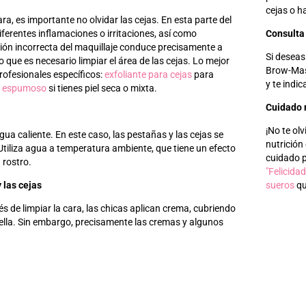
cejas o h
ra, es importante no olvidar las cejas. En esta parte del
iferentes inflamaciones o irritaciones, así como
Consulta
ión incorrecta del maquillaje conduce precisamente a
Si deseas
 que es necesario limpiar el área de las cejas. Lo mejor
Brow-Mast
profesionales específicos:
exfoliante para cejas
para
y te indi
 espumoso
si tienes piel seca o mixta.
Cuidado 
¡No te olv
gua caliente. En este caso, las pestañas y las cejas se
nutrición
tiliza agua a temperatura ambiente, que tiene un efecto
cuidado p
u rostro.
"Felicidad
 las cejas
sueros
qu
de limpiar la cara, las chicas aplican crema, cubriendo
 ella. Sin embargo, precisamente las cremas y algunos