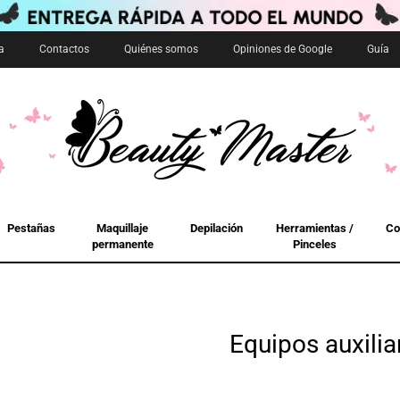
a
Contactos
Quiénes somos
Opiniones de Google
Guía
Pestañas
Maquillaje
Depilación
Herramientas /
Co
permanente
Pinceles
Equipos auxilia