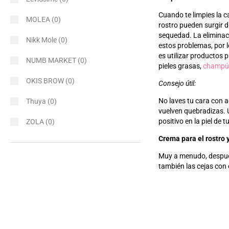
Cuando te limpies la ca
MOLEA
(0)
rostro pueden surgir d
sequedad. La eliminac
Nikk Mole
(0)
estos problemas, por lo
es utilizar productos 
NUMB MARKET
(0)
pieles grasas,
champú
OKIS BROW
(0)
Consejo útil:
No laves tu cara con a
Thuya
(0)
vuelven quebradizas. U
positivo en la piel de t
ZOLA
(0)
Crema para el rostro y
Muy a menudo, después 
también las cejas con