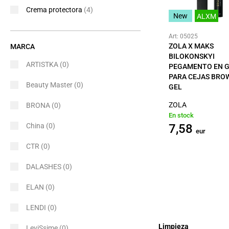
Crema protectora
(4)
New
ALXM
Art: 05025
ZOLA X MAKS
MARCA
BILOKONSKYI
ARTISTKA
(0)
PEGAMENTO EN 
PARA CEJAS BRO
Beauty Master
(0)
GEL
ZOLA
BRONA
(0)
En stock
7,58
China
(0)
eur
CTR
(0)
DALASHES
(0)
ELAN
(0)
LENDI
(0)
Limpieza
LeviSsime
(0)