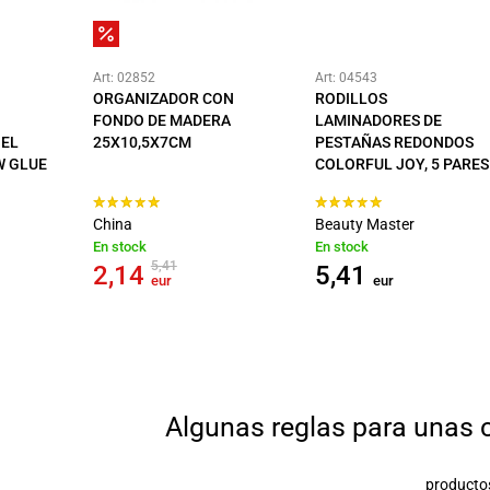
Art: 02852
Art: 04543
ORGANIZADOR CON
RODILLOS
FONDO DE MADERA
LAMINADORES DE
GEL
25X10,5X7CM
PESTAÑAS REDONDOS
W GLUE
COLORFUL JOY, 5 PARES
China
Beauty Master
En stock
En stock
5,41
2,14
5,41
eur
eur
Algunas reglas para unas 
productos