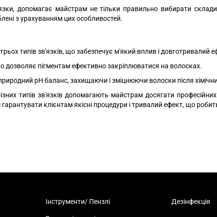
в'язки, допомагає майстрам не тільки правильно вибирати склади,
облені з урахуванням цих особливостей.
трьох типів зв'язків, що забезпечує м'який вплив і довготривалий е
 що дозволяє пігментам ефективно закріплюватися на волосках.
риродний pH баланс, захищаючи і зміцнюючи волоски після хімічни
різних типів зв'язків допомагають майстрам досягати професійних
 гарантувати клієнтам якісні процедури і тривалий ефект, що робит
Інструменти/ Пензлі
Дезінфекція