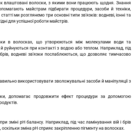
 як влаштовані волоски, з якими вони працюють щодня. Знання
 допомагають майстрам підбирати процедури, засоби й техніки,
атті ми розглянемо три основні типи зв'язків: водневі, іонні та
ідні для успішної роботи майстрів.
'язки в волосках, що утворюються між молекулами води та
й руйнуються при контакті з водою або теплом. Наприклад, під
і брів, водневі зв'язки послаблюються, що дозволяє тимчасово
авильно використовувати зволожувальні засоби й маніпуляції з
язки, допомагає продовжити ефект процедури за допомогою
родуктів.
и зміні pH балансу. Наприклад, під час ламінування вій і брів
 оскільки зміна pH сприяє закріпленню пігменту на волосках.