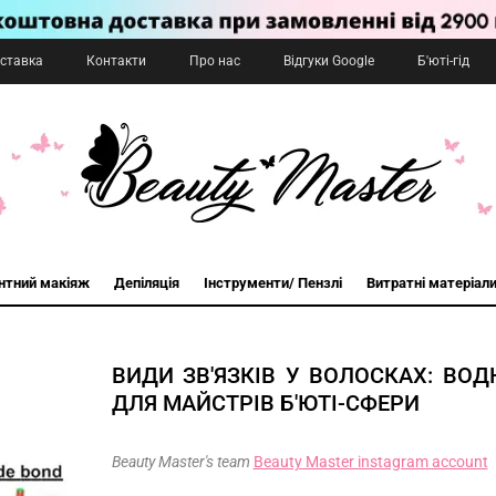
оставка
Контакти
Про нас
Відгуки Google
Б'юті-гід
нтний макіяж
Депіляція
Інструменти/ Пензлі
Витратні матеріал
ВИДИ ЗВ'ЯЗКІВ У ВОЛОСКАХ: ВОДН
ДЛЯ МАЙСТРІВ Б'ЮТІ-СФЕРИ
Beauty Master's team
Beauty Master instagram account