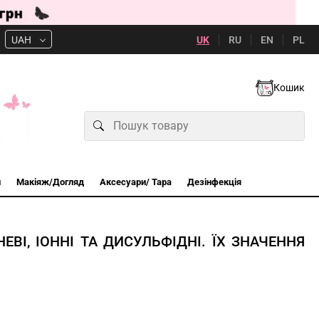
UK
RU
EN
PL
UAH
Кошик
и
Макіяж/Догляд
Аксесуари/ Тара
Дезінфекція
ЕВІ, ІОННІ ТА ДИСУЛЬФІДНІ. ЇХ ЗНАЧЕННЯ