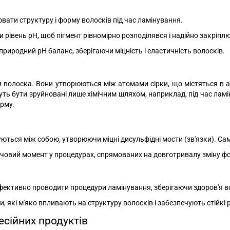
ювати структуру і форму волосків під час ламінування.
рівень pH, щоб пігмент рівномірно розподілявся і надійно закріпл
риродний pH баланс, зберігаючи міцність і еластичність волосків.
и волоска. Вони утворюються між атомами сірки, що містяться в а
ожуть бути зруйновані лише хімічним шляхом, наприклад, під час л
орму.
днуються між собою, утворюючи міцні дисульфідні мости (зв'язки). 
ючовий момент у процедурах, спрямованих на довготривалу зміну ф
ективно проводити процедури ламінування, зберігаючи здоров'я в
ди, які м'яко впливають на структуру волосків і забезпечують стійкі 
сійних продуктів