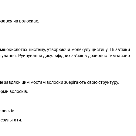
ювався на волосках.
мінокислотах цистеїну, утворюючи молекулу цистину. Ці зв'язки
амінування. Руйнування дисульфідних зв'язків дозволяє тимчасово
Саме завдяки цим мостам волоски зберігають свою структуру.
орми волосків.
олосків.
результати.