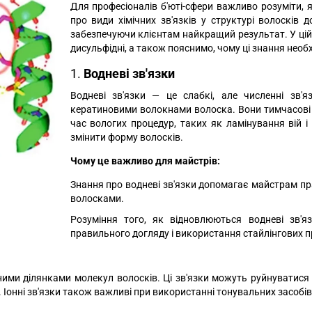
Для професіоналів б'юті-сфери важливо розуміти,
про види хімічних зв'язків у структурі волосків
забезпечуючи клієнтам найкращий результат. У цій ст
дисульфідні, а також пояснимо, чому ці знання необх
1.
Водневі зв'язки
Водневі зв'язки — це слабкі, але численні зв
кератиновими волокнами волоска. Вони тимчасові 
час вологих процедур, таких як ламінування вій 
змінити форму волосків.
Чому це важливо для майстрів:
Знання про водневі зв'язки допомагає майстрам пр
волосками.
Розуміння того, як відновлюються водневі зв'
правильного догляду і використання стайлінгових п
ими ділянками молекул волосків. Ці зв'язки можуть руйнуватися пр
Іонні зв'язки також важливі при використанні тонувальних засобів,