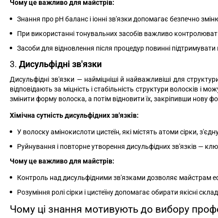
Чому це важливо для майстрів:
Знання про pH баланс і іонні зв'язки допомагає безпечно змін
При використанні тонувальних засобів важливо контролювати 
Засоби для відновлення після процедур повинні підтримувати п
3.
Дисульфідні зв'язки
Дисульфідні зв'язки — найміцніші й найважливіші для структур
відповідають за міцність і стабільність структури волосків і м
змінити форму волоска, а потім відновити їх, закріпивши нову ф
Хімічна сутність дисульфідних зв'язків:
У волоску амінокислоти цистеїн, які містять атоми сірки, з'є
Руйнування і повторне утворення дисульфідних зв'язків — кл
Чому це важливо для майстрів:
Контроль над дисульфідними зв'язками дозволяє майстрам еф
Розуміння ролі сірки і цистеїну допомагає обирати якісні скла
Чому ці знання мотивують до вибору профе