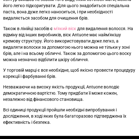
його легко підкоригувати. Для цього знадобиться спеціальна
паста, вона дуже легко наноситься, і при необхідності
видаляється засобом для очищення брів.
Також в лінійці засобів є
м'який віск
для видалення волосся. На
відміну від інших виробників, віск Antuone має найм'якішу
кремову структуру. Його використовувати дуже легко, а
видаляти волоски за допомогою нього можна не тільки у зоні
брів, але і на всьому обличчі. Також за допомогою цього воску
можна незначно відбілити шкіру обличчя.
У торговій марці є все необхідне, щоб якісно провести процедуру
корекції і фарбуванні брів.
Незважаючи на високу якість продукції, Antuone володіє
демократичною вартістю. Тому придбати її може кожен,
незалежно від фінансового становища.
Всі одиниці продукції пройшли необхідні випробування і
дослідження, в ході яких була багаторазово підтверджена їх
ефективність і безпека.