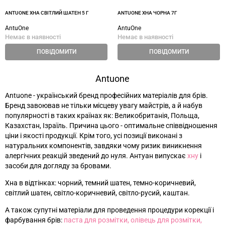
ANTUONE ХНА СВІТЛИЙ ШАТЕН 5 Г
ANTUONE ХНА ЧОРНА 7Г
AntuOne
AntuOne
Немає в наявності
Немає в наявності
ПОВІДОМИТИ
ПОВІДОМИТИ
Antuone
Antuone - український бренд професійних матеріалів для брів.
Бренд завоював не тільки місцеву увагу майстрів, а й набув
популярності в таких країнах як: Великобританія, Польща,
Казахстан, Ізраїль. Причина цього - оптимальне співвідношення
ціни і якості продукції. Крім того, усі позиції виконані з
натуральних компонентів, завдяки чому ризик виникнення
алергічних реакцій зведений до нуля. Антуан випускає
хну
і
засоби для догляду за бровами.
Хна в відтінках: чорний, темний шатен, темно-коричневий,
світлий шатен, світло-коричневий, світло-русий, каштан.
А також супутні матеріали для проведення процедури корекції і
фарбування брів:
паста для розмітки, олівець для розмітки,