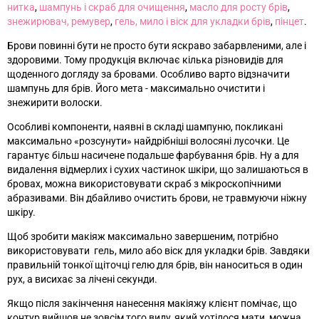
нитка
,
шампунь і скраб для очищення
,
масло для росту брів
,
знежирювач, ремувер
,
гель, мило і віск для укладки брів
,
пінцет
.
Брови повинні бути не просто бути яскраво забарвленими, але і
здоровими. Тому продукція включає кілька різновидів для
щоденного догляду за бровами. Особливо варто відзначити
шампунь для брів. Його мета - максимально очистити і
знежирити волоски.
Особливі компоненти, наявні в складі шампуню, покликані
максимально «розсунути» найдрібніші волосяні лусочки. Це
гарантує більш насичене подальше фарбування брів. Ну а для
видалення відмерлих і сухих частинок шкіри, що залишаються в
бровах, можна використовувати скраб з мікроскопічними
абразивами. Він дбайливо очистить брови, не травмуючи ніжну
шкіру.
Щоб зробити макіяж максимально завершеним, потрібно
використовувати гель, мило або віск для укладки брів. Завдяки
правильній тонкої щіточці гелю для брів, він наноситься в один
рух, а висихає за лічені секунди.
Якщо після закінчення нанесення макіяжу клієнт помічає, що
контур вийшов не зовсім того виду, який хотілося мати, можна