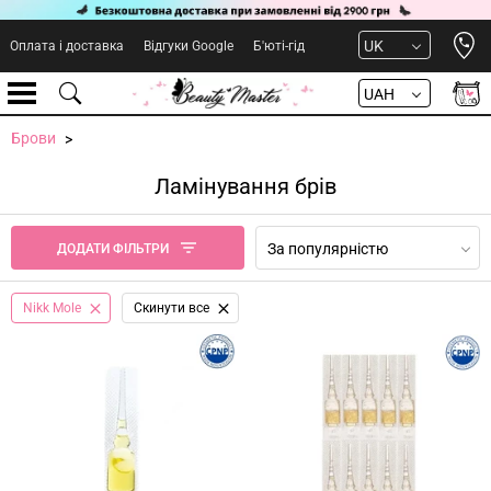
Open 
UK
Оплата і доставка
Відгуки Google
Б'юті-гід
UAH
Брови
Ламінування брів
За популярністю
ДОДАТИ ФІЛЬТРИ
Nikk Mole
Cкинути все