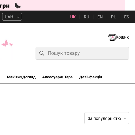
UK
RU
EN
PL
ES
UAH
Кошик
и
Макіяж/Догляд
Аксесуари/ Тара
Дезінфекція
За популярністю