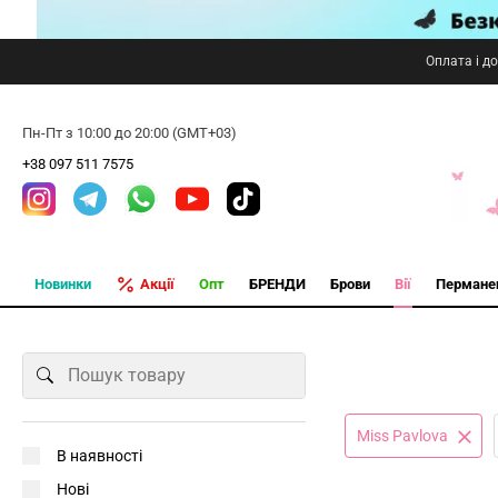
Оплата і д
Пн-Пт з 10:00 до 20:00 (GMT+03)
+38 097 511 7575
Новинки
Акції
Опт
БРЕНДИ
Брови
Вії
Пермане
Miss Pavlova
В наявності
Нові