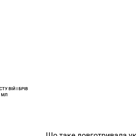
У ВІЙ І БРІВ
9 МЛ
Що таке довготривала ук