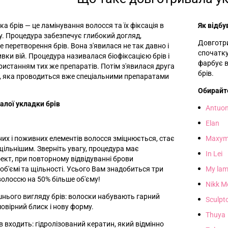
ка брів
—
це ламінування волосся та їх фіксація в
Як відбу
. Процедура забезпечує глибокий догляд,
Довготри
е перетворення брів. Вона з'явилася не так давно і
спочатку
вки вій. Процедура називалася біофіксацією брів і
фарбує в
ристанням тих же препаратів. Потім з'явилася друга
брів.
и, яка проводиться вже спеціальними препаратами
Обирайт
алої укладки брів
Antuo
Elan
них і поживних елементів волосся зміцнюється, стає
Maxym
щільнішим. Зверніть увагу, процедура має
In Lei
кт, при повторному відвідуванні брови
об'ємі та щільності. Усього Вам знадобиться три
My lam
волоссю на 50% більше об'єму!
Nikk M
шнього вигляду брів: волоски набувають гарний
Sculpt
овірний блиск і нову форму.
Thuya
 входить: гідролізований кератин, який відмінно