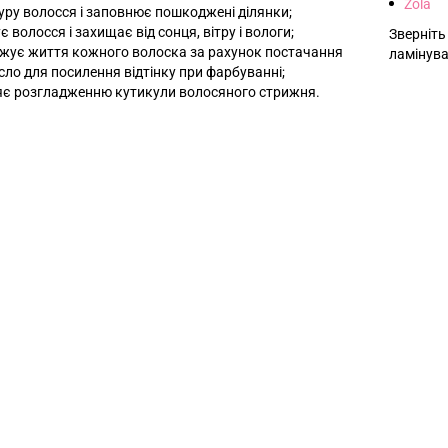
Zola
уру волосся і заповнює пошкоджені ділянки;
 волосся і захищає від сонця, вітру і вологи;
Зверніть
жує життя кожного волоска за рахунок постачання
ламінува
сло для посилення відтінку при фарбуванні;
ияє розгладженню кутикули волосяного стрижня.