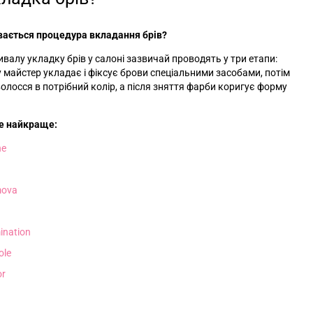
вається процедура вкладання брів?
валу укладку брів у салоні зазвичай проводять у три етапи:
 майстер укладає і фіксує брови спеціальними засобами, потім
олосся в потрібний колір, а після зняття фарби коригує форму
е найкраще:
ne
ova
ination
ole
or