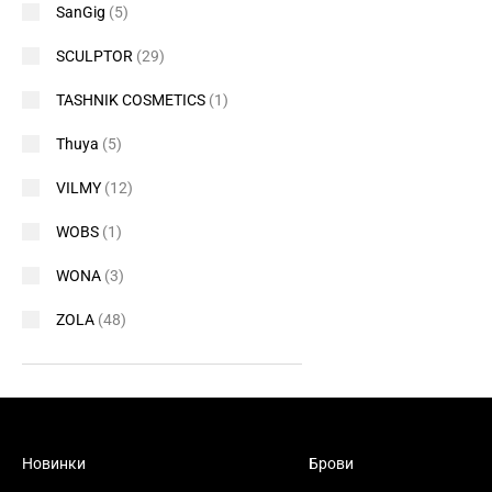
SanGig
(5)
SCULPTOR
(29)
TASHNIK COSMETICS
(1)
Thuya
(5)
VILMY
(12)
WOBS
(1)
WONA
(3)
ZOLA
(48)
Новинки
Брови