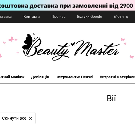
оставка
Контакти
Про нас
Відгуки Google
Б'юті-гід
нтний макіяж
Депіляція
Інструменти/ Пензлі
Витратні матеріал
Вії
Cкинути все