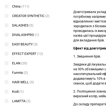
China
(111)
Довготривала уклад
CREATOR SYNTHETIC
(2)
потрібному напрямку
відновлення і миттєв
DALASHES
(3)
зародилася з біозави
проводилась із вико
DIVALASHPRO
(1)
назва цієї процедур
для вкладання брів.
EASY BEAUTY
(3)
Ефект від довготрив
EFFECT EXPERT
(12)
1. Зміцнення брів.
ELAN
(20)
Завдяки дії лікуваль
на 30% об'ємнішим і 
Funmix
(2)
накопичувальний ефе
додаватимуть 10% в 
HAIR WELL
(3)
сеанси, щоб додати 
2. Поліпшення зовні
Kodi
(1)
виразний колір, нейм
LAMITTA
(2)
До складу препаратів