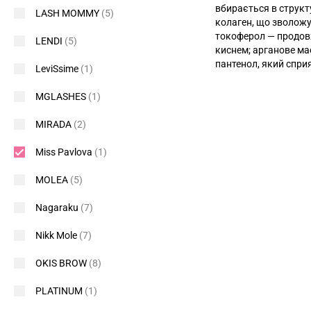
вбирається в структ
LASH MOMMY
(5)
колаген, що зволожує
токоферол — продов
LENDI
(5)
киснем; арганове ма
пантенол, який спр
LeviSsime
(1)
MGLASHES
(1)
MIRADA
(2)
Miss Pavlova
(1)
MOLEA
(5)
Nagaraku
(7)
Nikk Mole
(7)
OKIS BROW
(8)
PLATINUM
(1)