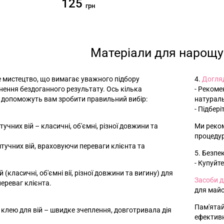
125
грн
Матеріали для нарощу
е мистецтво, що вимагає уважного підбору
4.
Догляд
гнення бездоганного результату. Ось кілька
- Рекоме
і допоможуть вам зробити правильний вибір:
натураль
- Підбер
штучних вій – класичні, об'ємні, різної довжини та
Ми реком
процедур
штучних вій, враховуючи переваги клієнта та
5. Безпек
- Купуйт
й (класичні, об'ємні вії, різної довжини та вигину) для
Засоби д
ереваг клієнта.
для майс
Пам'ятай
 клею для вій – швидке зчеплення, довготривала дія
ефективн