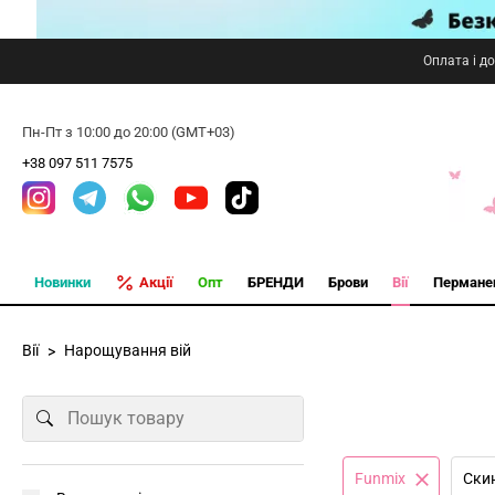
Оплата і д
Пн-Пт з 10:00 до 20:00 (GMT+03)
+38 097 511 7575
Новинки
Акції
Опт
БРЕНДИ
Брови
Вії
Пермане
Вії
Нарощування вій
Funmix
Cки