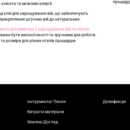
процедур
 клієнта та можливі алергії.
і клеї для нарощування вій, що забезпечують
 прикріплення штучних вій до натуральних:
менти для майстра з нарощування вій та пензлі:
повинні бути високої якості та зручними для роботи.
и та розміри для різних етапів процедури.
Інструменти/ Пензлі
Дезінфекція
Витратні матеріали
Макіяж/Догляд