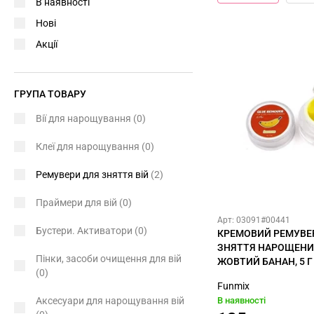
В наявності
Нові
Акції
ГРУПА ТОВАРУ
Вії для нарощування
(0)
Клеї для нарощування
(0)
Ремувери для зняття вій
(2)
Праймери для вій
(0)
Арт: 03091#00441
Бустери. Активатори
(0)
КРЕМОВИЙ РЕМУВЕ
ЗНЯТТЯ НАРОЩЕНИХ
Пінки, засоби очищення для вій
ЖОВТИЙ БАНАН, 5 Г
(0)
Funmix
Аксесуари для нарощування вій
В наявності