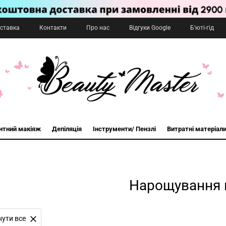
оставка
Контакти
Про нас
Відгуки Google
Б'юті-гід
нтний макіяж
Депіляція
Інструменти/ Пензлі
Витратні матеріал
Нарощування 
нути все