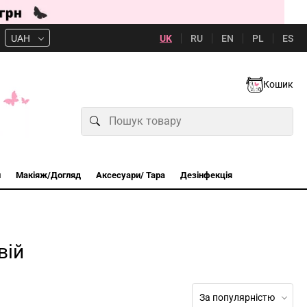
UK
RU
EN
PL
ES
UAH
Кошик
и
Макіяж/Догляд
Аксесуари/ Тара
Дезінфекція
вій
За популярністю