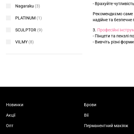
- Врахуйте чутливість
Nagaraku
(3)
Рекомендкємо саме ц
PLATINUM
(1)
надійне та безпечне
SCULPTOR
(9)
3.
Професійні інстру
- Пінцети та пензлі 
VILMY
(8)
- Вивчіть різні форм
Новинки
Брови
Акції
Вії
Опт
Перманентний макіяж