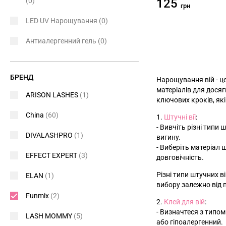
(0)
125
грн
LED UV Нарощування
(0)
Антиалергенний гель
(0)
БРЕНД
Нарощування вій - ц
матеріалів для дося
ARISON LASHES
(1)
ключових кроків, як
China
(60)
1.
Штучні вії
:
- Вивчіть різні типи 
DIVALASHPRO
(1)
вигину.
- Виберіть матеріал 
EFFECT EXPERT
(3)
довговічність.
Різні типи штучних ві
ELAN
(1)
вибору залежно від п
Funmix
(2)
2.
Клей для вій
:
- Визначтеся з типом
LASH MOMMY
(5)
або гіпоалергенний.