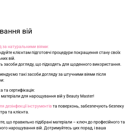
вання вій
 за натуральними віями:
ндуйте клієнтам підготовчі процедури покращення стану своїх
них вій.
іть засоби догляду, що підходять для щоденного використання.
ендуємо такі засоби догляду за штучними віями після
и:
а та сертифікація:
е матеріали для нарощування вій у Beauty Master!
ля дезінфекції інструментів
та поверхонь, забезпечують безпеку
тра та клієнта.
те, що правильно підібрані матеріали – ключ до професійного та
ого нарощування вій. Дотримуйтесь цих порад, і ваша