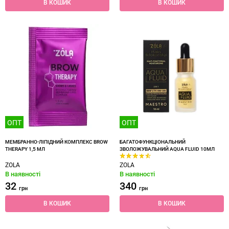
В КОШИК
В КОШИК
ОПТ
ОПТ
МЕМБРАННО-ЛІПІДНИЙ КОМПЛЕКС BROW
БАГАТОФУНКЦІОНАЛЬНИЙ
THERAPY 1,5 МЛ
ЗВОЛОЖУВАЛЬНИЙ AQUA FLUID 10МЛ
ZOLA
ZOLA
В наявності
В наявності
32
340
грн
грн
В КОШИК
В КОШИК