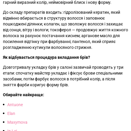
гарний виразний колір, неймовірний блиск і нову форму.
До складу препаратів входить: гідролізований кератин, який
відмінно вбирається в структуру волосся і заповнює
пошкоджені ділянки; колаген, що зволожує волосся і захищає
від сонця, вітру і вологи; токоферол — продовжує життя кожного
волоска за рахунок постачання киснем; арганове масло для
посилення відтінку при фарбуванні; пантенол, який сприяє
розгладженню кутикули волосяного стрижня.
Як відбувається процедура вкладання брів?
Довготривалу укладку брів у салоні зазвичай проводять у три
етапи: спочатку майстер укладає і фіксує брови спеціальними
засобами, потім фарбує волосся в потрібний колір, а після
зняття фарби коригує форму брів.
Обирайте найкраще:
Antuone
Elan
Maxymova