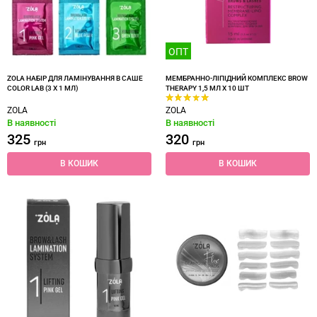
ОПТ
ZOLA НАБІР ДЛЯ ЛАМІНУВАННЯ В САШЕ
МЕМБРАННО-ЛІПІДНИЙ КОМПЛЕКС BROW
COLOR LAB (3 X 1 МЛ)
THERAPY 1,5 МЛ Х 10 ШТ
ZOLA
ZOLA
В наявності
В наявності
325
320
грн
грн
В КОШИК
В КОШИК