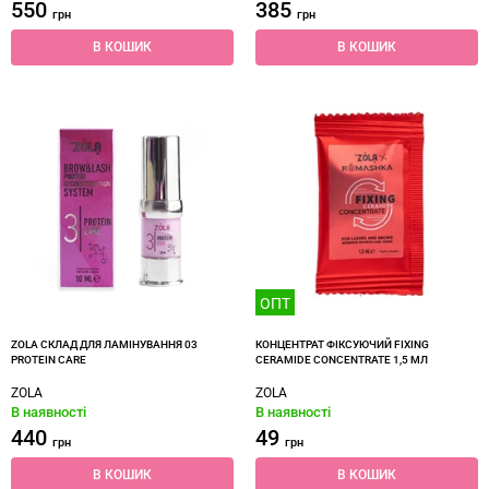
550
385
грн
грн
В КОШИК
В КОШИК
ОПТ
ZOLA СКЛАД ДЛЯ ЛАМІНУВАННЯ 03
КОНЦЕНТРАТ ФІКСУЮЧИЙ FIXING
PROTEIN CARE
CERAMIDE CONCENTRATE 1,5 МЛ
ZOLA
ZOLA
В наявності
В наявності
440
49
грн
грн
В КОШИК
В КОШИК