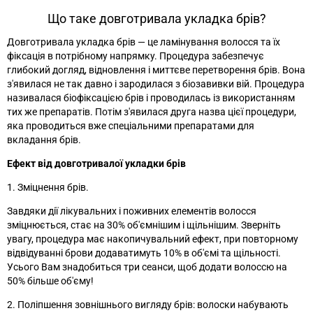
Що таке довготривала укладка брів?
Довготривала укладка брів
—
це ламінування волосся та їх
фіксація в потрібному напрямку. Процедура забезпечує
глибокий догляд, відновлення і миттєве перетворення брів. Вона
з'явилася не так давно і зародилася з біозавивки вій. Процедура
називалася біофіксацією брів і проводилась із використанням
тих же препаратів. Потім з'явилася друга назва цієї процедури,
яка проводиться вже спеціальними препаратами для
вкладання брів.
Ефект від довготривалої укладки брів
1. Зміцнення брів.
Завдяки дії лікувальних і поживних елементів волосся
зміцнюється, стає на 30% об'ємнішим і щільнішим. Зверніть
увагу, процедура має накопичувальний ефект, при повторному
відвідуванні брови додаватимуть 10% в об'ємі та щільності.
Усього Вам знадобиться три сеанси, щоб додати волоссю на
50% більше об'єму!
2. Поліпшення зовнішнього вигляду брів: волоски набувають