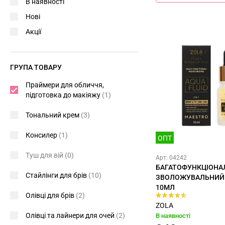
В наявності
Нові
Акції
ГРУПА ТОВАРУ
Праймери для обличчя,
підготовка до макіяжу
(1)
Тональний крем
(3)
Консилер
(1)
ОПТ
Туш для вій
(0)
Арт: 04242
БАГАТОФУНКЦІОНА
Стайлінги для брів
(10)
ЗВОЛОЖУВАЛЬНИЙ 
10МЛ
Олівці для брів
(2)
ZOLA
Олівці та лайнери для очей
(2)
В наявності