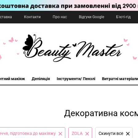
оставка
Контакти
Про нас
Відгуки Google
Б'юті-гід
нтний макіяж
Депіляція
Інструменти/ Пензлі
Витратні матеріал
Декоративна кос
ччя, підготовка до макіяжу
ZOLA
Cкинути все