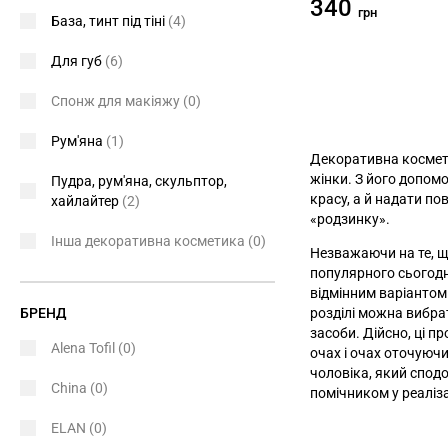
340
грн
База, тинт під тіні
(4)
Для губ
(6)
Спонж для макіяжу
(0)
Рум'яна
(1)
Декоративна косме
жінки. З його допом
Пудра, рум'яна, скульптор,
красу, а й надати п
хайлайтер
(2)
«родзинку».
Інша декоративна косметика
(0)
Незважаючи на те, щ
популярного сьогодн
відмінним варіантом 
БРЕНД
розділі можна вибр
засоби. Дійсно, ці п
Alena Tofil
(0)
очах і очах оточуючи
чоловіка, який спод
China
(0)
помічником у реаліза
ELAN
(0)