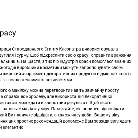
расу
ариця Стародавнього Єгипту Клеопатра використовувала
вугілля і сурму, щоб підкреслити свою красу і справити враження
альників. На щастя, з тих пір індустрія краси домоглася значних
 і сьогодні виробники косметики можуть запропонувати своїм
 широкий асортимент декоративних продуктів відмінної якості і,
о, з гіпоалергенними властивостями.
огою макіяжу можна перетворити навіть звичайну просту
на справжню королеву, але використання декоративної
и також може дати й зворотний результат. Щоб цього
, наносьте макіяж у міру. Пам'ятайте, він повинен відповідати
який Ви плануєте відвідати, а також часу доби і Вашому віку.
ння цих простих рекомендацій допоможе Вам завжди виглядати
й елегантно!