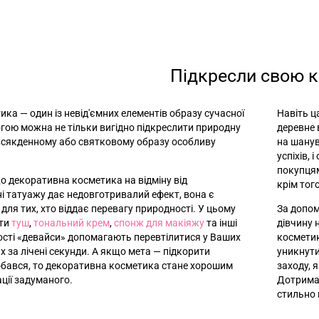
Підкресли свою к
тика
—
один із невід'ємних елементів образу сучасної
Навіть ц
огою можна не тільки вигідно підкреслити природну
деревне 
овсякденному або святковому образу особливу
на шанув
успіхів,
покупцям
о декоративна косметика на відміну від
крім тог
і татуажу дає недовготривалий ефект, вона є
для тих, хто віддає перевагу природності. У цьому
За допом
ати
туш
,
тональний крем
,
спонж для макіяжу
та інші
дівчину 
рості «девайси» допомагають перевтілитися у Ваших
косметик
х за лічені секунди. А якщо мета
—
підкорити
уникнути
обався, то декоративна косметика стане хорошим
заходу, 
ції задуманого.
Дотрима
стильно 