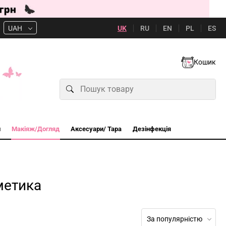
UK
RU
EN
PL
ES
UAH
Кошик
и
Макіяж/Догляд
Аксесуари/ Тара
Дезінфекція
метика
За популярністю