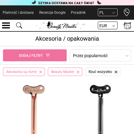
Open 
PL
Płatność i dostawa
Recenzje Google
Poradnik
EUR
Akcesoria / opakowania
Przez popularność
DODAJ FILTRY
Akcesoria są różne
Beauty Master
Rzuć wszystko