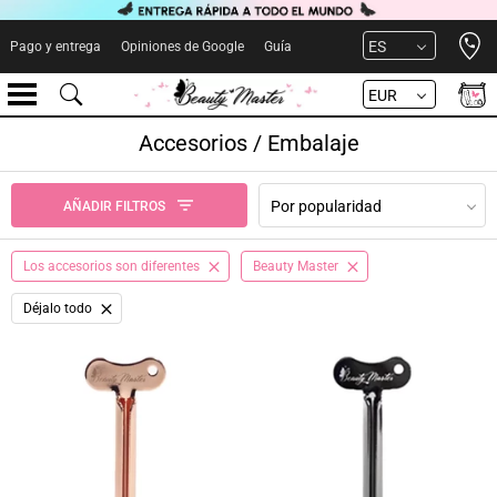
Open 
ES
Pago y entrega
Opiniones de Google
Guía
EUR
Accesorios / Embalaje
Por popularidad
AÑADIR FILTROS
Los accesorios son diferentes
Beauty Master
Déjalo todo