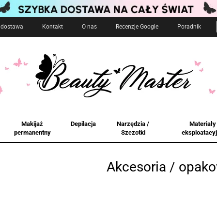
i dostawa
Kontakt
O nas
Recenzje Google
Poradnik
Makijaż
Depilacja
Narzędzia /
Materiały
permanentny
Szczotki
eksploatacy
Akcesoria / opak