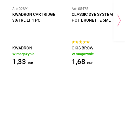
Art: 02891
Art: 05475
KWADRON CARTRIDGE
CLASSIC DYE SYSTEM
30/1RL LT 1 PC
HOT BRUNETTE 5ML
KWADRON
OKIS BROW
W magazynie
W magazynie
1,33
1,68
eur
eur