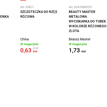
Art: 03871
Art: 03470#00251
SZCZOTECZKA DO RZĘS
BEAUTY MASTER
IENKA
RÓŻOWA
METALOWA
WYCISKARKA DO TUBEK
W KOLORZE RÓŻOWEGO
ZŁOTA
China
Beauty Master
W magazynie
W magazynie
0,97
0,63
1,73
eur
eur