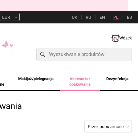
UK
RU
EN
PL
ES
EUR
Wózek
Makijaż/pielęgnacja
Akcesoria /
Dezynfekcja
jne
opakowania
owania
Przez popularność