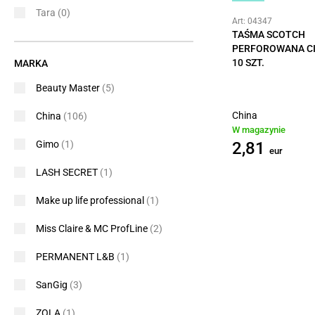
Tara
(0)
Art: 04347
TAŚMA SCOTCH
PERFOROWANA C
10 SZT.
MARKA
Beauty Master
(5)
China
China
(106)
W magazynie
2,81
Gimo
(1)
eur
LASH SECRET
(1)
Make up life professional
(1)
Miss Claire & MC ProfLine
(2)
PERMANENT L&B
(1)
SanGig
(3)
ZOLA
(1)