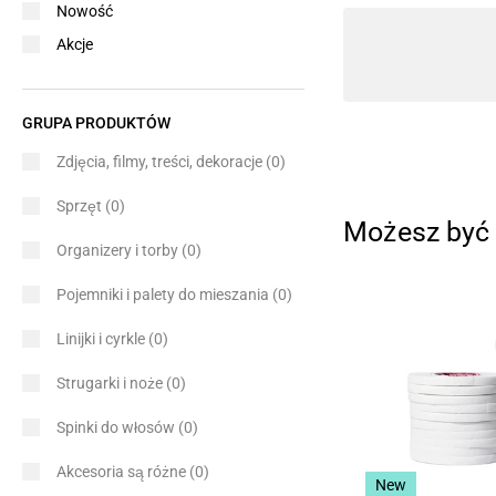
Nowość
Akcje
GRUPA PRODUKTÓW
Zdjęcia, filmy, treści, dekoracje
(0)
Sprzęt
(0)
Możesz być 
Organizery i torby
(0)
Pojemniki i palety do mieszania
(0)
Linijki i cyrkle
(0)
Strugarki i noże
(0)
Spinki do włosów
(0)
Akcesoria są różne
(0)
New