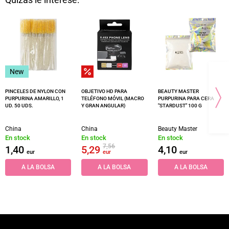
Quizás le interese:
New
PINCELES DE NYLON CON
OBJETIVO HD PARA
BEAUTY MASTER
PURPURINA AMARILLO, 1
TELÉFONO MÓVIL (MACRO
PURPURINA PARA CERA
UD. 50 UDS.
Y GRAN ANGULAR)
"STARDUST" 100 G
China
China
Beauty Master
En stock
En stock
En stock
7,56
1,40
5,29
4,10
eur
eur
eur
A LA BOLSA
A LA BOLSA
A LA BOLSA