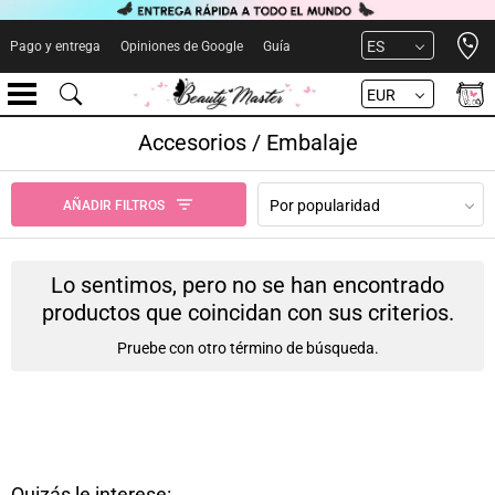
Open 
ES
Pago y entrega
Opiniones de Google
Guía
EUR
Accesorios / Embalaje
Por popularidad
AÑADIR FILTROS
Lo sentimos, pero no se han encontrado
productos que coincidan con sus criterios.
Pruebe con otro término de búsqueda.