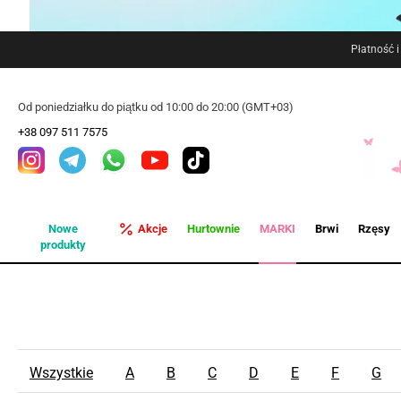
Płatność 
Od poniedziałku do piątku od 10:00 do 20:00 (GMT+03)
+38 097 511 7575
Nowe
Akcje
Hurtownie
MARKI
Brwi
Rzęsy
produkty
Wszystkie
A
B
C
D
E
F
G