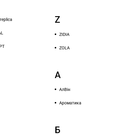
Z
eplica
AL
ZIDIA
PT
ZOLA
А
АлВін
Ароматика
s
Б