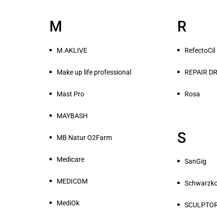
M
R
M.AKLIVE
RefectoCil
Make up life professional
REPAIR DR
Mast Pro
Rosa
MAYBASH
S
MB Natur O2Farm
Medicare
SanGig
MEDICOM
Schwarzk
MediOk
SCULPTO