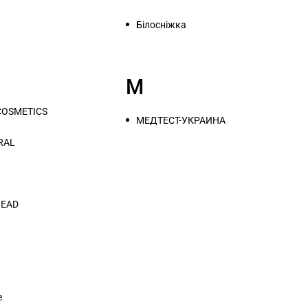
Білосніжка
М
COSMETICS
МЕДТЕСТ-УКРАИНА
RAL
HEAD
e