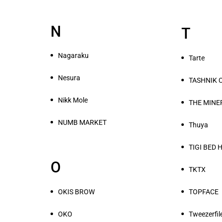
N
T
Nagaraku
Tarte
Nesura
TASHNIK 
Nikk Mole
THE MINE
NUMB MARKET
Thuya
TIGI BED 
O
TKTX
OKIS BROW
TOPFACE
OKO
Tweezerfil