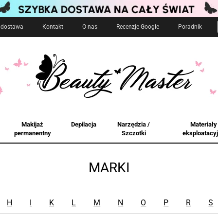
i dostawa
Kontakt
O nas
Recenzje Google
Poradnik
Makijaż
Depilacja
Narzędzia /
Materiały
permanentny
Szczotki
eksploatacy
MARKI
H
I
K
L
M
N
O
P
R
S