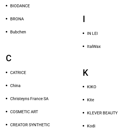
BIODANCE
I
BRONA
Bubchen
IN LEI
ItalWax
C
K
CATRICE
China
KIKO
Christeyns France SA
Kite
COSMETIC ART
KLEVER BEAUTY
CREATOR SYNTHETIC
Kodi