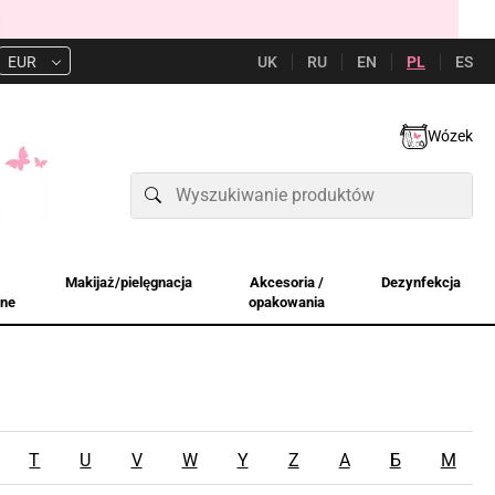
UK
RU
EN
PL
ES
EUR
Wózek
Makijaż/pielęgnacja
Akcesoria /
Dezynfekcja
jne
opakowania
T
U
V
W
Y
Z
А
Б
М