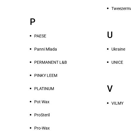
Tweezerm
P
U
PAESE
Panni Mlada
Ukraine
PERMANENT L&B
UNICE
PINKY LEEM
V
PLATINUM
Pot Wax
VILMY
ProSteril
Pro-Wax