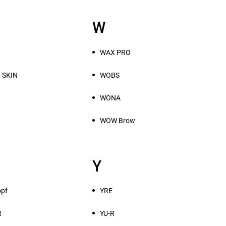
W
WAX PRO
 SKIN
WOBS
WONA
WOW Brow
Y
opf
YRE
R
YU-R