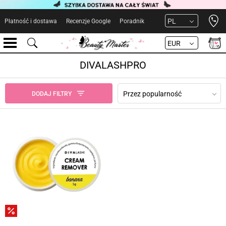
Open 
PL
Płatność i dostawa
Recenzje Google
Poradnik
EUR
DIVALASHPRO
Przez popularność
DODAJ FILTRY