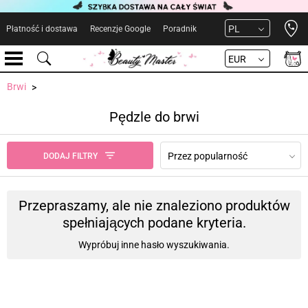
Open 
PL
Płatność i dostawa
Recenzje Google
Poradnik
EUR
Brwi
Pędzle do brwi
Przez popularność
DODAJ FILTRY
Przepraszamy, ale nie znaleziono produktów
spełniających podane kryteria.
Wypróbuj inne hasło wyszukiwania.