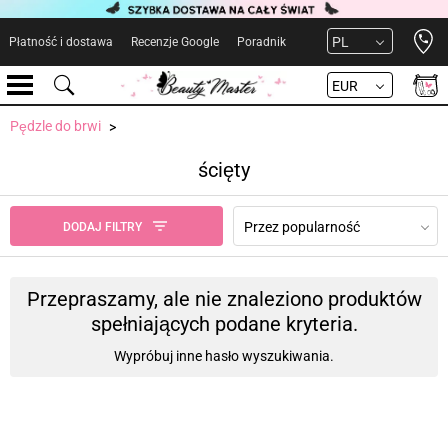
Open 
PL
Płatność i dostawa
Recenzje Google
Poradnik
EUR
Pędzle do brwi
ścięty
Przez popularność
DODAJ FILTRY
Przepraszamy, ale nie znaleziono produktów
spełniających podane kryteria.
Wypróbuj inne hasło wyszukiwania.