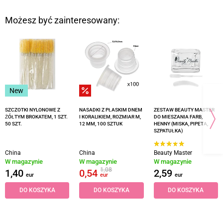
Możesz być zainteresowany:
New
SZCZOTKI NYLONOWE Z
NASADKI Z PŁASKIM DNEM
ZESTAW BEAUTY MASTER
ŻÓŁTYM BROKATEM, 1 SZT.
I KORALIKIEM, ROZMIAR M,
DO MIESZANIA FARB,
50 SZT.
12 MM, 100 SZTUK
HENNY (MISKA, PIPETA,
SZPATUŁKA)
China
China
Beauty Master
W magazynie
W magazynie
W magazynie
1,08
1,40
0,54
2,59
eur
eur
eur
DO KOSZYKA
DO KOSZYKA
DO KOSZYKA