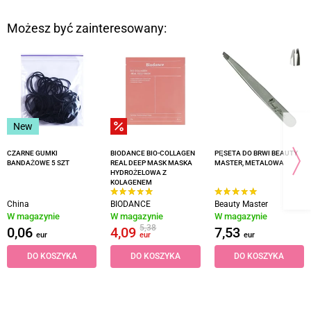
Możesz być zainteresowany:
New
CZARNE GUMKI
BIODANCE BIO-COLLAGEN
PĘSETA DO BRWI BEAUTY
BANDAŻOWE 5 SZT
REAL DEEP MASK MASKA
MASTER, METALOWA
HYDROŻELOWA Z
KOLAGENEM
China
BIODANCE
Beauty Master
W magazynie
W magazynie
W magazynie
5,38
0,06
4,09
7,53
eur
eur
eur
DO KOSZYKA
DO KOSZYKA
DO KOSZYKA