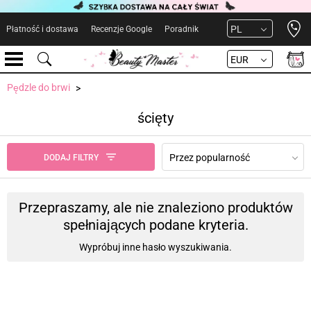
Open 
PL
Płatność i dostawa
Recenzje Google
Poradnik
EUR
Pędzle do brwi
ścięty
Przez popularność
DODAJ FILTRY
Przepraszamy, ale nie znaleziono produktów
spełniających podane kryteria.
Wypróbuj inne hasło wyszukiwania.