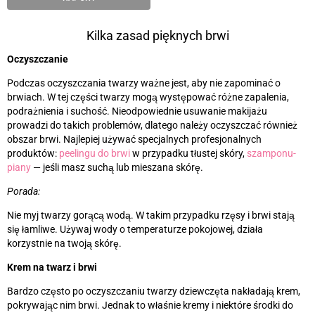
Kilka zasad pięknych brwi
Oczyszczanie
Podczas oczyszczania twarzy ważne jest, aby nie zapominać o
brwiach. W tej części twarzy mogą występować różne zapalenia,
podrażnienia i suchość. Nieodpowiednie usuwanie makijażu
prowadzi do takich problemów, dlatego należy oczyszczać również
obszar brwi. Najlepiej używać specjalnych profesjonalnych
produktów:
peelingu do brwi
w przypadku tłustej skóry,
szamponu-
piany
—
jeśli masz suchą lub mieszana skórę.
Porada:
Nie myj twarzy gorącą wodą. W takim przypadku rzęsy i brwi stają
się łamliwe. Używaj wody o temperaturze pokojowej, działa
korzystnie na twoją skórę.
Krem na twarz i brwi
Bardzo często po oczyszczaniu twarzy dziewczęta nakładają krem,
pokrywając nim brwi. Jednak to właśnie kremy i niektóre środki do