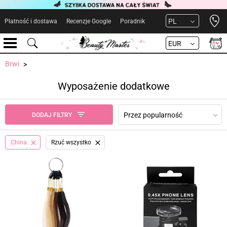
Open 
PL
Płatność i dostawa
Recenzje Google
Poradnik
EUR
Brwi
Wyposażenie dodatkowe
Przez popularność
DODAJ FILTRY
China
Rzuć wszystko