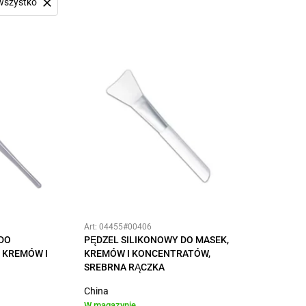
wszystko
Art: 04455#00406
DO
PĘDZEL SILIKONOWY DO MASEK,
 KREMÓW I
KREMÓW I KONCENTRATÓW,
SREBRNA RĄCZKA
China
W magazynie