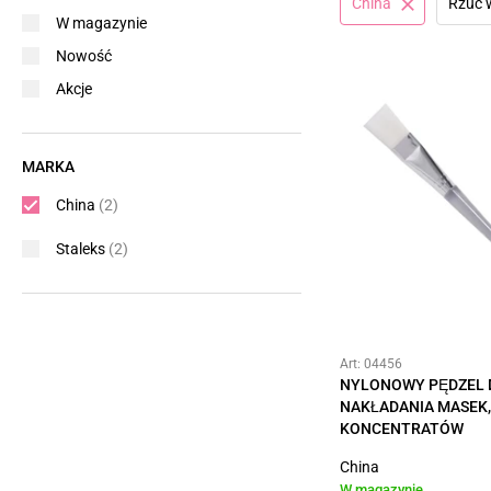
China
Rzuć 
W magazynie
Nowość
Akcje
MARKA
China
(2)
Staleks
(2)
Art: 04456
NYLONOWY PĘDZEL 
NAKŁADANIA MASEK,
KONCENTRATÓW
China
W magazynie