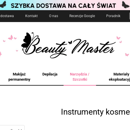
i dostawa
Kontakt
O nas
Recenzje Google
Poradnik
Makijaż
Depilacja
Narzędzia /
Materiały
permanentny
Szczotki
eksploatacy
Instrumenty kosme