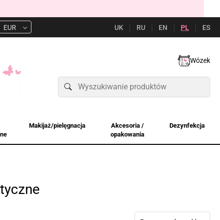
UK
RU
EN
PL
ES
EUR
Wózek
Makijaż/pielęgnacja
Akcesoria /
Dezynfekcja
jne
opakowania
tyczne