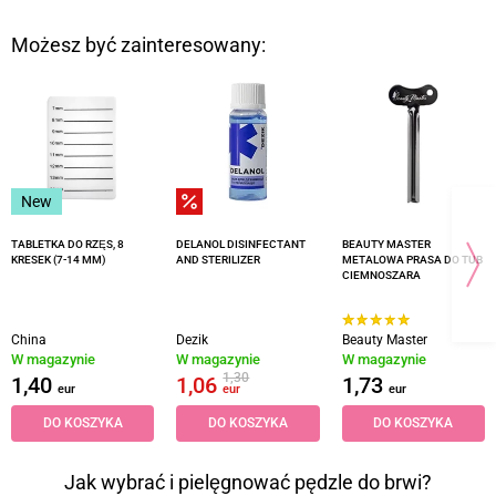
Możesz być zainteresowany:
New
TABLETKA DO RZĘS, 8
DELANOL DISINFECTANT
BEAUTY MASTER
KRESEK (7-14 MM)
AND STERILIZER
METALOWA PRASA DO TUB
CIEMNOSZARA
China
Dezik
Beauty Master
W magazynie
W magazynie
W magazynie
1,30
1,40
1,06
1,73
eur
eur
eur
DO KOSZYKA
DO KOSZYKA
DO KOSZYKA
Jak wybrać i pielęgnować pędzle do brwi?