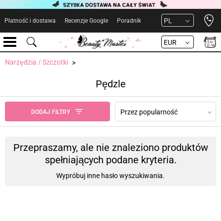
Open 
PL
Płatność i dostawa
Recenzje Google
Poradnik
EUR
Narzędzia / Szczotki
Pędzle
Przez popularność
DODAJ FILTRY
Przepraszamy, ale nie znaleziono produktów
spełniających podane kryteria.
Wypróbuj inne hasło wyszukiwania.