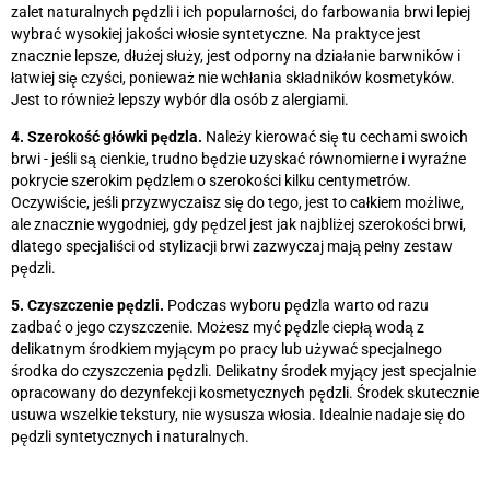
zalet naturalnych pędzli i ich popularności, do farbowania brwi lepiej
wybrać wysokiej jakości włosie syntetyczne. Na praktyce jest
znacznie lepsze, dłużej służy, jest odporny na działanie barwników i
łatwiej się czyści, ponieważ nie wchłania składników kosmetyków.
Jest to również lepszy wybór dla osób z alergiami.
4. Szerokość główki pędzla.
Należy kierować się tu cechami swoich
brwi - jeśli są cienkie, trudno będzie uzyskać równomierne i wyraźne
pokrycie szerokim pędzlem o szerokości kilku centymetrów.
Oczywiście, jeśli przyzwyczaisz się do tego, jest to całkiem możliwe,
ale znacznie wygodniej, gdy pędzel jest jak najbliżej szerokości brwi,
dlatego specjaliści od stylizacji brwi zazwyczaj mają pełny zestaw
pędzli.
5. Czyszczenie pędzli.
Podczas wyboru pędzla warto od razu
zadbać o jego czyszczenie. Możesz myć pędzle ciepłą wodą z
delikatnym środkiem myjącym po pracy lub używać specjalnego
środka do czyszczenia pędzli. Delikatny środek myjący jest specjalnie
opracowany do dezynfekcji kosmetycznych pędzli. Środek skutecznie
usuwa wszelkie tekstury, nie wysusza włosia. Idealnie nadaje się do
pędzli syntetycznych i naturalnych.