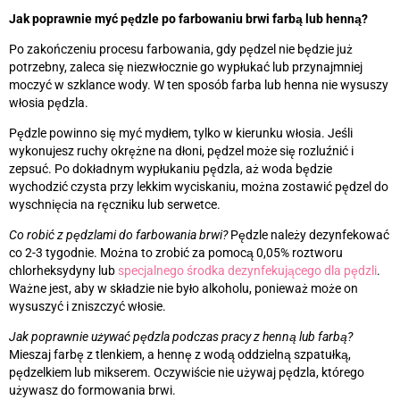
Jak poprawnie myć pędzle po farbowaniu brwi farbą lub henną?
Po zakończeniu procesu farbowania, gdy pędzel nie będzie już
potrzebny, zaleca się niezwłocznie go wypłukać lub przynajmniej
moczyć w szklance wody. W ten sposób farba lub henna nie wysuszy
włosia pędzla.
Pędzle powinno się myć mydłem, tylko w kierunku włosia. Jeśli
wykonujesz ruchy okrężne na dłoni, pędzel może się rozluźnić i
zepsuć. Po dokładnym wypłukaniu pędzla, aż woda będzie
wychodzić czysta przy lekkim wyciskaniu, można zostawić pędzel do
wyschnięcia na ręczniku lub serwetce.
Co robić z pędzlami do farbowania brwi?
Pędzle należy dezynfekować
co 2-3 tygodnie. Można to zrobić za pomocą 0,05% roztworu
chlorheksydyny lub
specjalnego środka dezynfekującego dla pędzli
.
Ważne jest, aby w składzie nie było alkoholu, ponieważ może on
wysuszyć i zniszczyć włosie.
Jak poprawnie używać pędzla podczas pracy z henną lub farbą?
Mieszaj farbę z tlenkiem, a hennę z wodą oddzielną szpatułką,
pędzelkiem lub mikserem. Oczywiście nie używaj pędzla, którego
używasz do formowania brwi.