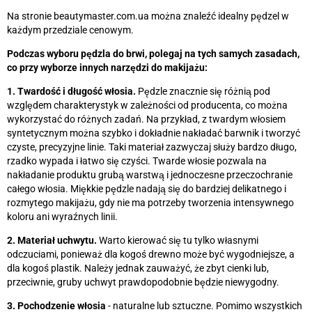
Na stronie beautymaster.com.ua można znaleźć idealny pędzel w
każdym przedziale cenowym.
Podczas wyboru pędzla do brwi, polegaj na tych samych zasadach,
co przy wyborze innych narzędzi do makijażu:
1. Twardość i długość włosia.
Pędzle znacznie się różnią pod
względem charakterystyk w zależności od producenta, co można
wykorzystać do różnych zadań. Na przykład, z twardym włosiem
syntetycznym można szybko i dokładnie nakładać barwnik i tworzyć
czyste, precyzyjne linie. Taki materiał zazwyczaj służy bardzo długo,
rzadko wypada i łatwo się czyści. Twarde włosie pozwala na
nakładanie produktu grubą warstwą i jednoczesne przeczochranie
całego włosia. Miękkie pędzle nadają się do bardziej delikatnego i
rozmytego makijażu, gdy nie ma potrzeby tworzenia intensywnego
koloru ani wyraźnych linii.
2. Materiał uchwytu.
Warto kierować się tu tylko własnymi
odczuciami, ponieważ dla kogoś drewno może być wygodniejsze, a
dla kogoś plastik. Należy jednak zauważyć, że zbyt cienki lub,
przeciwnie, gruby uchwyt prawdopodobnie będzie niewygodny.
3. Pochodzenie włosia
- naturalne lub sztuczne. Pomimo wszystkich