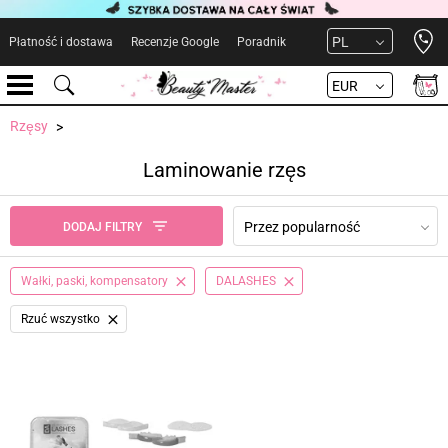
Open 
PL
Płatność i dostawa
Recenzje Google
Poradnik
EUR
Rzęsy
Laminowanie rzęs
Przez popularność
DODAJ FILTRY
Wałki, paski, kompensatory
DALASHES
Rzuć wszystko