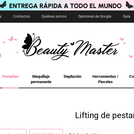
a
Contactos
Quiénes somos
Opiniones de Google
Guía
Pestañas
Maquillaje
Depilación
Herramientas /
Co
permanente
Pinceles
Lifting de pest