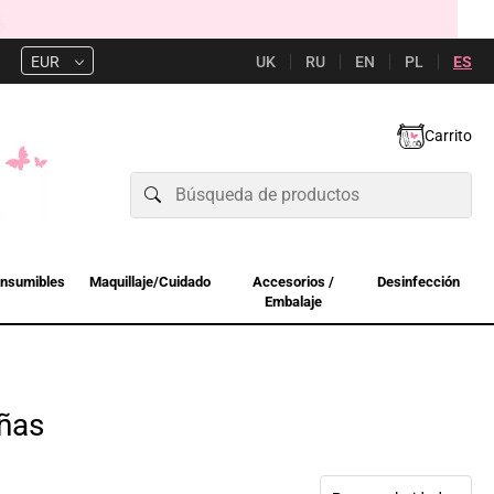
UK
RU
EN
PL
ES
EUR
Carrito
nsumibles
Maquillaje/Cuidado
Accesorios /
Desinfección
Embalaje
añas