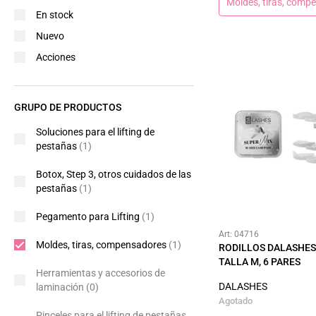
Moldes, tiras, comp
En stock
Nuevo
Acciones
GRUPO DE PRODUCTOS
Soluciones para el lifting de
pestañas
(1)
Botox, Step 3, otros cuidados de las
pestañas
(1)
Pegamento para Lifting
(1)
Art: 04716
Moldes, tiras, compensadores
(1)
RODILLOS DALASHES
TALLA M, 6 PARES
Herramientas y accesorios de
DALASHES
laminación
(0)
Agotado
Pinceles para el lifting de pestañas