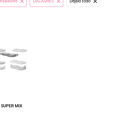
ensadores
DALASHES
Déjalo todo
 SUPER MIX